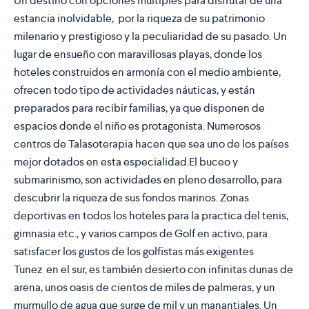
Un destino con opciones múltiples para disfrutar de una
estancia inolvidable, por la
riqueza de su patrimonio
milenario y prestigioso
y la peculiaridad de su pasado. Un
lugar de ensueño con
maravillosas playas
, donde los
hoteles construidos en armonía con el medio ambiente,
ofrecen todo tipo de actividades náuticas, y están
preparados para recibir familias, ya que disponen de
espacios donde el niño es protagonista. Numerosos
centros de Talasoterapia hacen que sea uno de los países
mejor dotados en esta especialidad.
El buceo y
submarinismo
, son actividades en pleno desarrollo, para
descubrir la riqueza de sus fondos marinos. Zonas
deportivas en todos los hoteles para la practica del tenis,
gimnasia etc., y varios campos de Golf en activo, para
satisfacer los gustos de los golfistas más exigentes
Tunez en el sur, es también desierto con
infinitas dunas de
arena, unos oasis de cientos de miles de palmeras, y un
murmullo de agua
que surge de mil y un manantiales
. Un