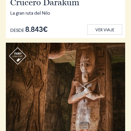
Crucero Darakum
La gran ruta del Nilo
8.843€
DESDE
VER VIAJE
r