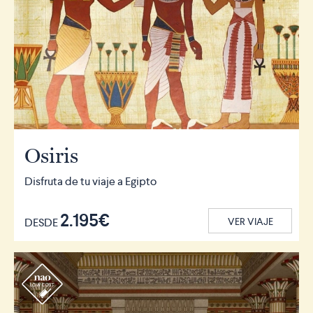
Osiris
Disfruta de tu viaje a Egipto
2.195€
DESDE
VER VIAJE
r