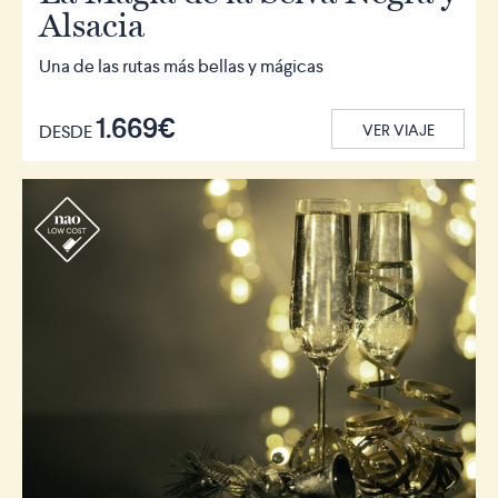
Alsacia
Una de las rutas más bellas y mágicas
1.669€
DESDE
VER VIAJE
r