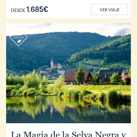
1.685€
DESDE
VER VIAJE
r
La Magia de la Selva Negra y