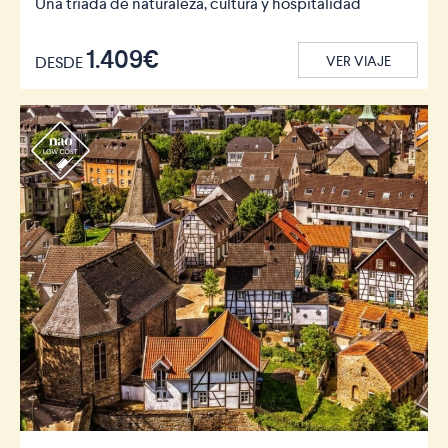
Una tríada de naturaleza, cultura y hospitalidad
1.409€
DESDE
VER VIAJE
r