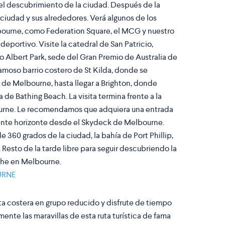
l descubrimiento de la ciudad. Después de la
a ciudad y sus alrededores. Verá algunos de los
ourne, como Federation Square, el MCG y nuestro
portivo. Visite la catedral de San Patricio,
lago Albert Park, sede del Gran Premio de Australia de
 famoso barrio costero de St Kilda, donde se
 de Melbourne, hasta llegar a Brighton, donde
a de Bathing Beach. La visita termina frente a la
urne. Le recomendamos que adquiera una entrada
ante horizonte desde el Skydeck de Melbourne.
de 360 grados de la ciudad, la bahía de Port Phillip,
 Resto de la tarde libre para seguir descubriendo la
che en Melbourne.
URNE
ta costera en grupo reducido y disfrute de tiempo
mente las maravillas de esta ruta turística de fama