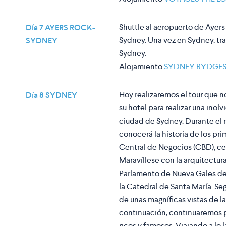
Shuttle al aeropuerto de Ayers
Día 7 AYERS ROCK-
Sydney. Una vez en Sydney, tra
SYDNEY
Sydney.
Alojamiento
SYDNEY RYDGE
Hoy realizaremos el tour que n
Día 8 SYDNEY
su hotel para realizar una ino
ciudad de Sydney. Durante el re
conocerá la historia de los pr
Central de Negocios (CBD), cen
Maravíllese con la arquitectura
Parlamento de Nueva Gales del 
la Catedral de Santa María. Se
de unas magníficas vistas de l
continuación, continuaremos p
ricos y famosos. Viajando a lo l