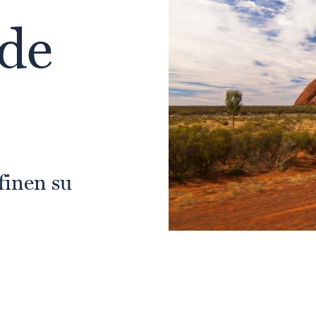
 de
finen su