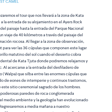
OST CAMEL
remos el tour que nos llevará a la zona de Kata
d a la entrada de su alojamiento en el Ayers Rock
és del paisaje hasta la entrada del Parque Nacional
 un viaje de 40 kilómetros a través del paisaje del
mación rocosa. Al llegar a la zona de observación,
ut para ver las 36 cúpulas que componen este lugar
brillo matutino del sol cuando el desierto cobra
cidental de Kata Tjuta donde podremos relajarnos y
c. Al acercarse a la entrada del desfiladero de
to ( Walpa) que silba entre las enormes cúpulas que
ado de eones de intemperie y continuos trastornos,
 este sitio ceremonial sagrado de los hombres.
s poderosas paredes de roca conglomerada
 el medio ambiente y la geologóa han evolucionado
s. Regresaremos a media mañana a nuestro