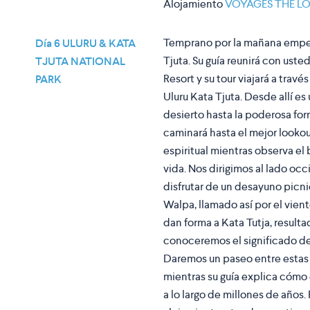
Alojamiento
VOYAGES THE L
Temprano por la mañana empeza
Día 6 ULURU & KATA
Tjuta. Su guía reunirá con uste
TJUTA NATIONAL
Resort y su tour viajará a trav
PARK
Uluru Kata Tjuta. Desde allí es
desierto hasta la poderosa for
caminará hasta el mejor looko
espiritual mientras observa el 
vida. Nos dirigimos al lado oc
disfrutar de un desayuno picni
Walpa, llamado así por el vien
dan forma a Kata Tutja, result
conoceremos el significado de
Daremos un paseo entre esta
mientras su guía explica cómo
a lo largo de millones de año