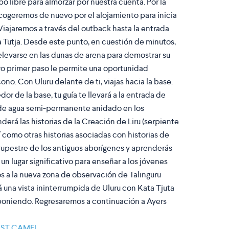
 libre para almorzar por nuestra cuenta. Por la
recogeremos de nuevo por el alojamiento para inicia
. Viajaremos a través del outback hasta la entrada
 Tutja. Desde este punto, en cuestión de minutos,
elevarse en las dunas de arena para demostrar su
o primer paso le permite una oportunidad
cono. Con Uluru delante de ti, viajas hacia la base.
r de la base, tu guía te llevará a la entrada de
 de agua semi-permanente anidado en los
derá las historias de la Creación de Liru (serpiente
í como otras historias asociadas con historias de
e rupestre de los antiguos aborígenes y aprenderás
 un lugar significativo para enseñar a los jóvenes
s a la nueva zona de observación de Talinguru
una vista ininterrumpida de Uluru con Kata Tjuta
a poniendo. Regresaremos a continuación a Ayers
OST CAMEL