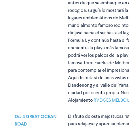
antes de que se embarque en e
recogida, su guía le mostrará l
lugares emblemáticos de Melb
mundialmente famoso recinto de
diríjase hacia el sur hasta el 
Fórmula 1, y continúe hasta el
encuentra la playa más famosa
podrá ver los palcos de la play
famosa Torre Eureka de Melbo
para contemplar el impresion
Aquí disfrutará de unas vistas 
Dandenong y el valle del Yarra.
ciudad por cuenta propia. No
Alojamiento
RYDGES MELBO
Disfrute de esta majestuosa ru
Día 4 GREAT OCEAN
para relajarse y apreciar plena
ROAD