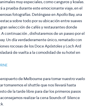
s animales muy especiales, como canguros y koalas.
rá a prueba durante este emocionante viaje, en el
rosas fotografías. Deténgase en Apollo Bay, una
destaca sobre todo por su ubicación entre suaves
 gran selección de cafés y restaurantes donde
. A continuación , disfrutaremos de un paseo por el
tway. Un día verdaderamente único, rematado con
aciones rocosas de los Doce Apóstoles y Loch Ard
trasladará de vuelta a la comodidad de su hotel en
URNE
l aeropuerto de Melbourne para tomar nuestro vuelo
gar tomaremos el shuttle que nos llevará hasta
sto de la tarde libre para dar los primeros pasos
 aconsejamos realizar la cena Sounds of Silence
ck.