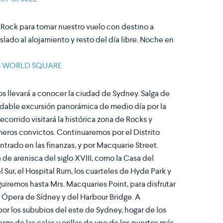
 Rock para tomar nuestro vuelo con destino a
slado al alojamiento y resto del día libre. Noche en
S WORLD SQUARE
os llevará a conocer la ciudad de
Sydney. Salga de
lvidable excursión panorámica de medio día por la
corrido visitará la histórica zona de Rocks y
imeros convictos. Continuaremos por el Distrito
trado en las finanzas, y por Macquarie Street.
 de arenisca del siglo XVIII, como la Casa del
Sur, el Hospital Rum, los cuarteles de Hyde Park y
guiremos hasta Mrs. Macquaries Point, para disfrutar
a Ópera de Sídney y del Harbour Bridge. A
or los sububios del este de Sydney, hogar de los
argo de las calas y orillas de uno de los puertos más