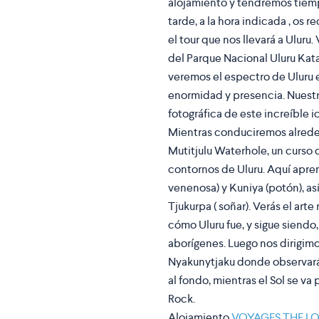
alojamiento y tendremos tiempo
tarde, a la hora indicada , os 
el tour que nos llevará a Uluru
del Parque Nacional Uluru Kata
veremos el espectro de Uluru 
enormidad y presencia. Nuestr
fotográfica de este increíble i
Mientras conduciremos alrededo
Mutitjulu Waterhole, un curso
contornos de Uluru. Aquí apren
venenosa) y Kuniya (potón), as
Tjukurpa ( soñar). Verás el art
cómo Uluru fue, y sigue siendo,
aborígenes. Luego nos dirigimo
Nyakunytjaku donde observará 
al fondo, mientras el Sol se v
Rock.
Alojamiento
VOYAGES THE L