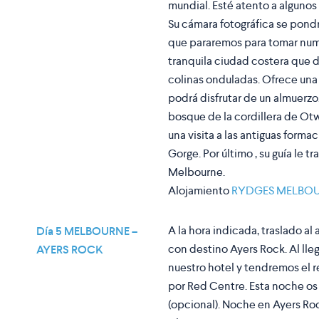
mundial. Esté atento a alguno
Su cámara fotográfica se pond
que pararemos para tomar nume
tranquila ciudad costera que 
colinas onduladas. Ofrece una
podrá disfrutar de un almuerzo
bosque de la cordillera de O
una visita a las antiguas form
Gorge. Por último , su guía le 
Melbourne.
Alojamiento
RYDGES MELBO
A la hora indicada, traslado a
Día 5 MELBOURNE –
con destino Ayers Rock. Al lle
AYERS ROCK
nuestro hotel y tendremos el re
por Red Centre. Esta noche os
(opcional). Noche en Ayers Ro