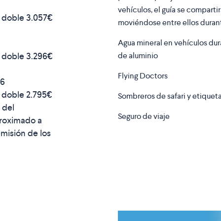
vehículos, el guía se comparti
n doble
3.057€
moviéndose entre ellos durante
Agua mineral en vehículos dura
n doble
3.296€
de aluminio
Flying Doctors
26
n doble
2.795€
Sombreros de safari y etiqueta
 del
Seguro de viaje
proximado a
misión de los