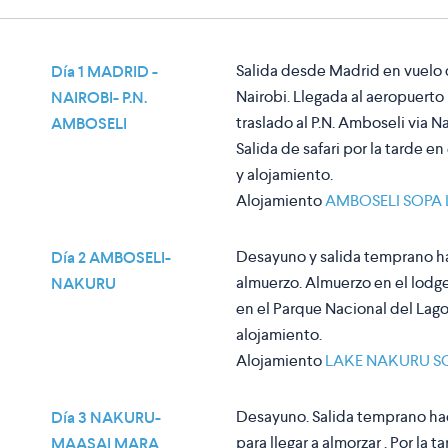
Salida desde Madrid en vuelo 
Día 1 MADRID -
Nairobi. Llegada al aeropuerto i
NAIROBI- P.N.
traslado al P.N. Amboseli via 
AMBOSELI
Salida de safari por la tarde 
y alojamiento.
Alojamiento
AMBOSELI SOPA
Desayuno y salida temprano hac
Día 2 AMBOSELI-
almuerzo. Almuerzo en el lodge.
NAKURU
en el Parque Nacional del Lago
alojamiento.
Alojamiento
LAKE NAKURU S
Desayuno. Salida temprano hac
Día 3 NAKURU-
para llegar a almorzar . Por la t
MAASAI MARA