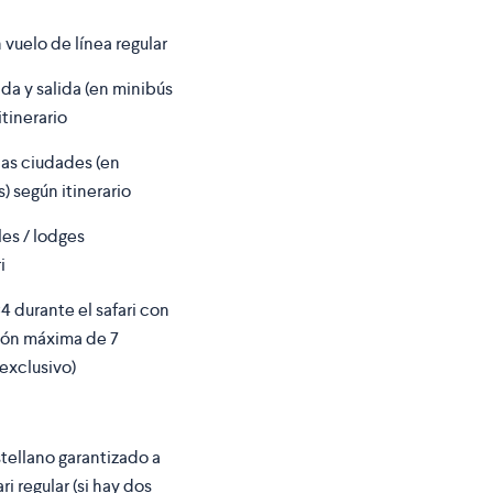
n vuelo de línea regular
da y salida (en minibús
itinerario
las ciudades (en
) según itinerario
es / lodges
i
4 durante el safari con
ión máxima de 7
exclusivo)
tellano garantizado a
ri regular (si hay dos