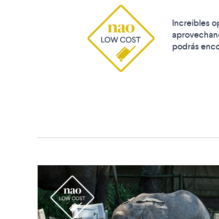
Increibles o
aprovechand
podrás enco
r