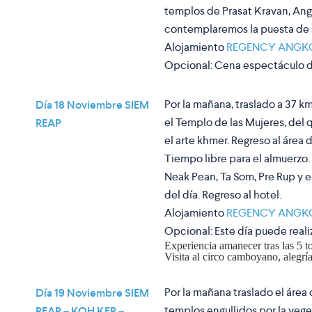
templos de Prasat Kravan, A
contemplaremos la puesta de s
Alojamiento
REGENCY ANGK
Opcional
: Cena espectáculo d
Por la mañana, traslado a 37 km
Día 18 Noviembre SIEM
el Templo de las Mujeres, del 
REAP
el arte khmer. Regreso al área
Tiempo libre para el almuerzo. 
Neak Pean, Ta Som, Pre Rup y 
del día. Regreso al hotel.
Alojamiento
REGENCY ANGK
Opcional
: Este día puede real
Experiencia amanecer tras las 5 
Visita al circo camboyano, alegría
Por la mañana traslado el áre
Día 19 Noviembre SIEM
templos engullidos por la veget
REAP – KOH KER –