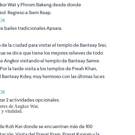
ngkor Wat y Phnom Bakeng desde donde
ol. Regreso a Siem Reap.
OR
e bailes tradicionales Apsara.
 de la ciudad para visitar el templo de Banteay Srei,
que se dice que tiene los mejores relieves de todo
 de Angkor visitando el templo de Banteay Samre.
Por la tarde visita a los templos de Preah Khan,
el Banteay Kdey, muy hermoso con las últimas luces
OR
izar 2 actividades opcionales:
torres de Angkor Wat.
 y vitalidad.
a de Koh Ker donde se encuentran más de 100
ación. Visita del Prasat Pram, Prasat Krojom y la