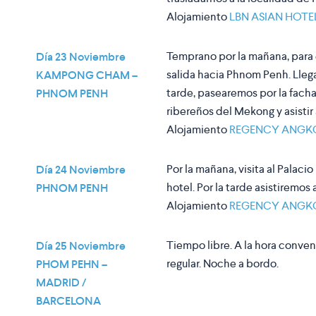
Alojamiento
LBN ASIAN HOTE
Temprano por la mañana, para ev
Día 23 Noviembre
salida hacia Phnom Penh. Llegad
KAMPONG CHAM –
tarde, pasearemos por la fachad
PHNOM PENH
ribereños del Mekong y asistir a
Alojamiento
REGENCY ANGK
Por la mañana, visita al Palaci
Día 24 Noviembre
hotel. Por la tarde asistiremos 
PHNOM PENH
Alojamiento
REGENCY ANGK
Tiempo libre. A la hora conveni
Día 25 Noviembre
regular. Noche a bordo.
PHOM PEHN –
MADRID /
BARCELONA