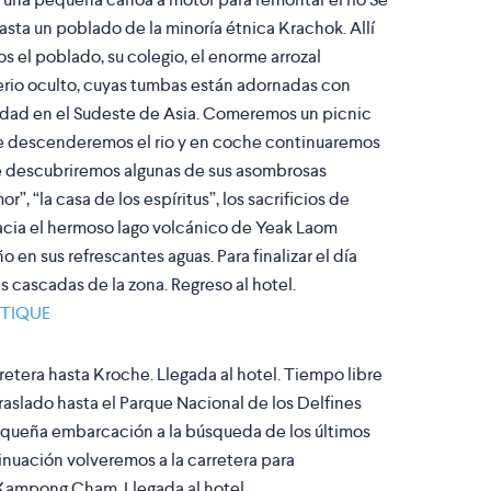
sta un poblado de la minoría étnica Krachok. Allí
 el poblado, su colegio, el enorme arrozal
rio oculto, cuyas tumbas están adornadas con
ridad en el Sudeste de Asia. Comeremos un picnic
rde descenderemos el rio y en coche continuaremos
e descubriremos algunas de sus asombrosas
”, “la casa de los espíritus”, los sacrificios de
acia el hermoso lago volcánico de Yeak Laom
n sus refrescantes aguas. Para finalizar el día
s cascadas de la zona. Regreso al hotel.
UTIQUE
rretera hasta Kroche. Llegada al hotel. Tiempo libre
 traslado hasta el Parque Nacional de los Delfines
pequeña embarcación a la búsqueda de los últimos
inuación volveremos a la carretera para
e Kampong Cham. Llegada al hotel.