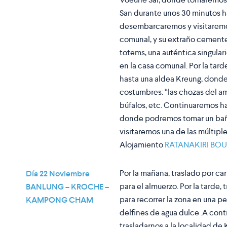
San durante unos 30 minutos ha
desembarcaremos y visitaremos
comunal, y su extraño cemente
totems, una auténtica singula
en la casa comunal. Por la ta
hasta una aldea Kreung, dond
costumbres: “las chozas del amor
búfalos, etc. Continuaremos h
donde podremos tomar un baño e
visitaremos una de las múltiple
Alojamiento
RATANAKIRI BO
Por la mañana, traslado por ca
Día 22 Noviembre
para el almuerzo. Por la tarde,
BANLUNG – KROCHE –
para recorrer la zona en una 
KAMPONG CHAM
delfines de agua dulce .A cont
trasladarnos a la localidad d