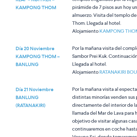
pirámide de 7 pisos aun hoy un
KAMPONG THOM
almuerzo. Visita del templo 
Thom. Llegada al hotel.
Alojamiento
KAMPONG THO
Por la mañana visita del com
Día 20 Noviembre
Sambor Prei Kuk. Continuación 
KAMPONG THOM –
Llegada al hotel.
BANLUNG
Alojamiento
RATANAKIRI BO
Por la mañana visita al espec
Día 21 Noviembre
distintas minorías venden sus
BANLUNG
directamente del interior de la
(RATANAKIRI)
llamada del Mar de Lava para h
objetivo de visitar algunas ca
continuaremos en coche hasta
Voeune Sai, donde tomaremos 