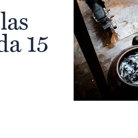
las
da 15
e