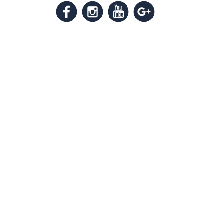
m
k
n
l