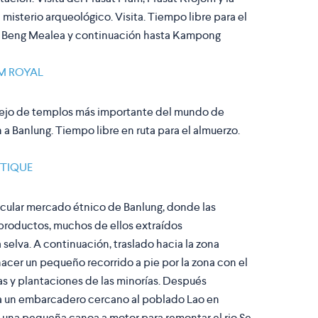
 misterio arqueológico. Visita. Tiempo libre para el
de Beng Mealea y continuación hasta Kampong
M ROYAL
plejo de templos más importante del mundo de
a Banlung. Tiempo libre en ruta para el almuerzo.
UTIQUE
tacular mercado étnico de Banlung, donde las
 productos, muchos de ellos extraídos
 selva. A continuación, traslado hacia la zona
acer un pequeño recorrido a pie por la zona con el
sas y plantaciones de las minorías. Después
 un embarcadero cercano al poblado Lao en
una pequeña canoa a motor para remontar el rio Se