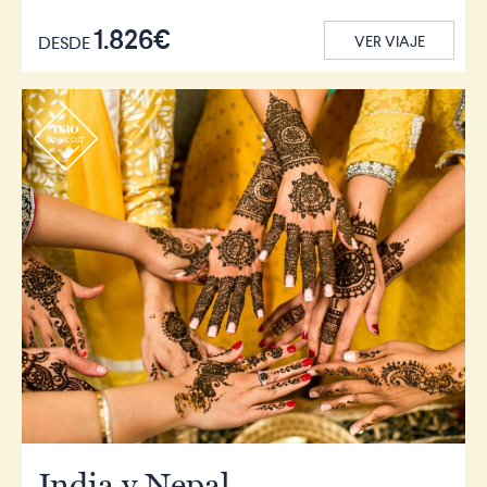
1.826€
DESDE
VER VIAJE
r
India y Nepal