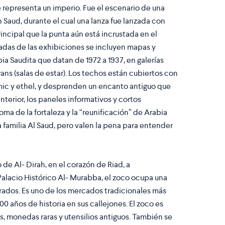
ue representa un imperio. Fue el escenario de una
n Saud, durante el cual una lanza fue lanzada con
rincipal que la punta aún está incrustada en el
cadas de las exhibiciones se incluyen mapas y
ia Saudita que datan de 1972 a 1937, en galerías
ns (salas de estar). Los techos están cubiertos con
ic y ethel, y desprenden un encanto antiguo que
interior, los paneles informativos y cortos
ma de la fortaleza y la “reunificación” de Arabia
a familia Al Saud, pero valen la pena para entender
 de Al- Dirah, en el corazón de Riad, a
lacio Histórico Al- Murabba, el zoco ocupa una
rados. Es uno de los mercados tradicionales más
00 años de historia en sus callejones. El zoco es
, monedas raras y utensilios antiguos. También se