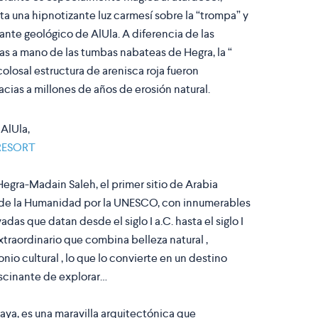
a una hipnotizante luz carmesí sobre la “trompa” y
ante geológico de AlUla. A diferencia de las
s a mano de las tumbas nabateas de Hegra, la “
colosal estructura de arenisca roja fueron
acias a millones de años de erosión natural.
AlUla,
RESORT
ra-Madain Saleh, el primer sitio de Arabia
 de la Humanidad por la UNESCO, con innumerables
as que datan desde el siglo I a.C. hasta el siglo I
extraordinario que combina belleza natural ,
nio cultural , lo que lo convierte en un destino
scinante de explorar…
aya, es una maravilla arquitectónica que