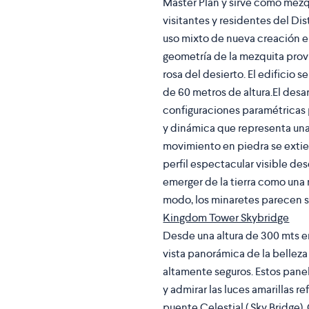
Master Plan
y sirve como mez
visitantes y residentes del Dis
uso mixto de nueva creación en 
geometría de la mezquita provi
rosa del desierto. El edificio
de 60 metros de altura.El desa
configuraciones paramétricas p
y dinámica que representa una 
movimiento en piedra se extie
perfil espectacular visible des
emerger de la tierra como una 
modo, los minaretes parecen sur
Kingdom Tower Skybridge
Desde una altura de 300 mts en
vista panorámica de la belleza
altamente seguros. Estos pane
y admirar las luces amarillas re
puente Celestial ( Sky Bridge