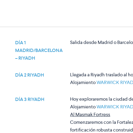
Salida desde Madrid o Barcelon
DÍA 1
MADRID/BARCELONA
– RIYADH
Llegada a Riyadh traslado al ho
DÍA 2 RIYADH
Alojamiento
WARWICK RIYA
Hoy exploraremos la ciudad de
DÍA 3 RIYADH
Alojamiento
WARWICK RIYA
Al Masmak Fortress
Comenzaremos con la Fortalez
fortificación robusta constru