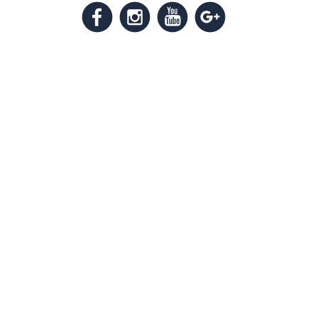
m
k
n
l