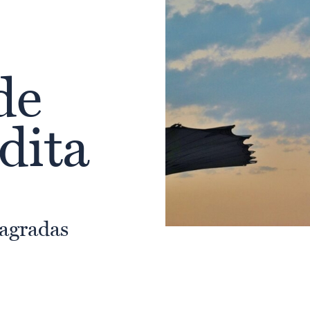
de
dita
Sagradas