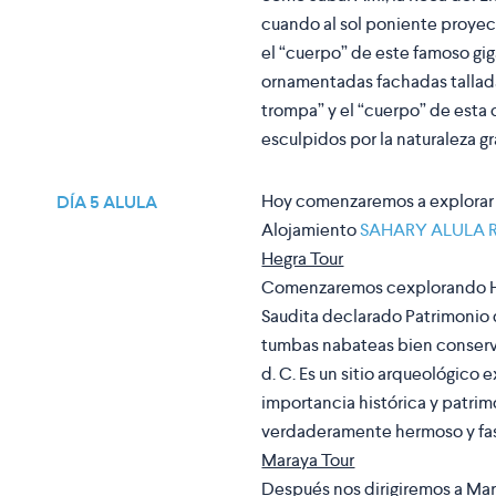
cuando al sol poniente proyect
el “cuerpo” de este famoso gig
ornamentadas fachadas tallada
trompa” y el “cuerpo” de esta 
esculpidos por la naturaleza gr
Hoy comenzaremos a explorar 
DÍA 5 ALULA
Alojamiento
SAHARY ALULA 
Hegra Tour
Comenzaremos cexplorando Heg
Saudita declarado Patrimonio
tumbas nabateas bien conservad
d. C. Es un sitio arqueológico 
importancia histórica y patrimo
verdaderamente hermoso y fa
Maraya Tour
Después nos dirigiremos a Mar