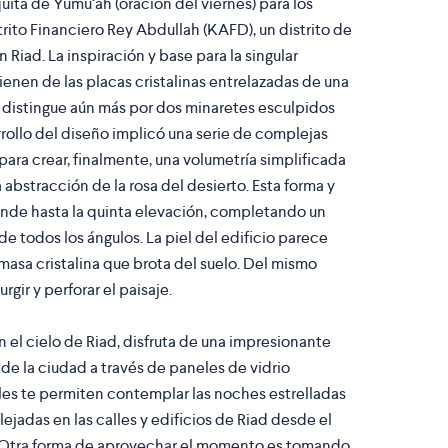
quita de
Yumu‘ah
(oración del viernes) para los
trito Financiero Rey Abdullah (KAFD), un distrito de
Riad. La inspiración y base para la singular
enen de las placas cristalinas entrelazadas de una
 se distingue aún más por dos minaretes esculpidos
rrollo del diseño implicó una serie de complejas
ara crear, finalmente, una volumetría simplificada
abstracción de la rosa del desierto. Esta forma y
nde hasta la quinta elevación, completando un
de todos los ángulos. La piel del edificio parece
masa cristalina que brota del suelo. Del mismo
gir y perforar el paisaje.
 el cielo de Riad, disfruta de una impresionante
 de la ciudad a través de paneles de vidrio
les te permiten contemplar las noches estrelladas
flejadas en las calles y edificios de Riad desde el
). Otra forma de aprovechar el momento es tomando