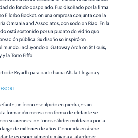
iudad de fondo despejado. Fue diseñado por la firma
e Ellerbe Becket, en una empresa conjunta con la
ería Omrania and Associates, con sede en Riad. En la
rtido está sostenido por un puente de vidrio que
rvación pública. Su diseño se inspiró en
el mundo, incluyendo el Gateway Arch en St Louis,
y la Torre Eiffel.
rto de Riyadh para partir hacia AlUla. Llegada y
RESORT
lefante, un ícono esculpido en piedra, es un
sta formación rocosa con forma de elefante se
, con su arenisca de tonos cálidos moldeada por la
 lo largo de millones de años. Conocida en árabe
Elefante es especialmente mágica al atardecer,