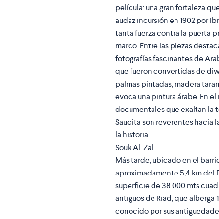
película: una gran fortaleza q
audaz incursión en 1902 por Ib
tanta fuerza contra la puerta p
marco. Entre las piezas desta
fotografías fascinantes de Arab
que fueron convertidas de diwa
palmas pintadas, madera taram
evoca una pintura árabe. En el 
documentales que exaltan la to
Saudita son reverentes hacia l
la historia.
Souk Al-Zal
Más tarde, ubicado en el barrio
aproximadamente 5,4 km del Pa
superficie de 38.000 mts cuad
antiguos de Riad, que alberga 1
conocido por sus antigüedades