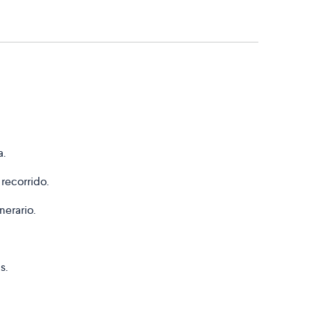
a.
 recorrido.
nerario.
s.