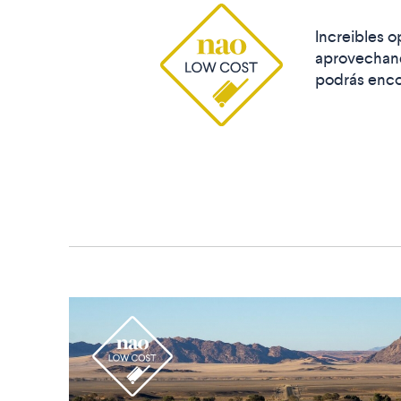
Increibles o
aprovechand
podrás enco
r