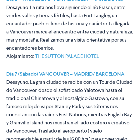
Desayuno. La ruta nos lleva siguiendo el río Fraser, entre
verdes valles y tierras fértiles, hasta Fort Langley, un
encantador pueblo lleno de historia y carácter. La llegada
a Vancouver marca el encuentro entre ciudad y naturaleza,
mar y montaña. Realizamos una visita orientativa por sus
encantadores barrios.
Alojamiento:
THE SUTTON PALACE HOTEL
Día 7 (Sábado) VANCOUVER – MADRID/ BARCELONA
Desayuno. La gran ciudad te recibe con un Tour de Ciudad
de Vancouver desde el sofisticado Yaletown hasta el
tradicional Chinatown y el nostálgico Gastown, con su
famoso reloj de vapor. Stanley Park y sus tótems nos
conectan con las raíces First Nations, mientras English Bay
y Granville Island nos muestran el lado costero y creativo
de Vancouver. Traslado al aeropuerto ( vuelo
recomendable a partir de las 16,00 hrs ) para coger vuelo