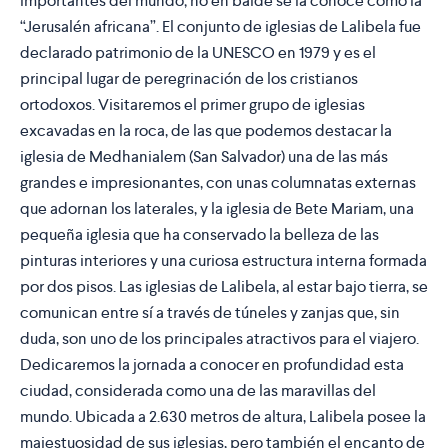
importantes del mundo; no en balde se la conoce como la
“Jerusalén africana”. El conjunto de iglesias de Lalibela fue
declarado patrimonio de la UNESCO en 1979 y es el
principal lugar de peregrinación de los cristianos
ortodoxos. Visitaremos el primer grupo de iglesias
excavadas en la roca, de las que podemos destacar la
iglesia de Medhanialem (San Salvador) una de las más
grandes e impresionantes, con unas columnatas externas
que adornan los laterales, y la iglesia de Bete Mariam, una
pequeña iglesia que ha conservado la belleza de las
pinturas interiores y una curiosa estructura interna formada
por dos pisos. Las iglesias de Lalibela, al estar bajo tierra, se
comunican entre sí a través de túneles y zanjas que, sin
duda, son uno de los principales atractivos para el viajero.
Dedicaremos la jornada a conocer en profundidad esta
ciudad, considerada como una de las maravillas del
mundo. Ubicada a 2.630 metros de altura, Lalibela posee la
majestuosidad de sus iglesias, pero también el encanto de