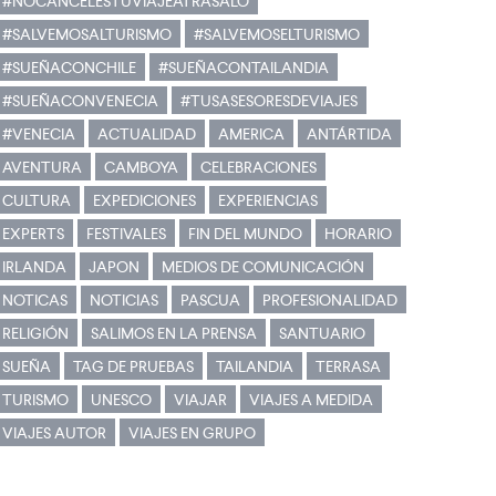
#NOCANCELESTUVIAJEATRASALO
#SALVEMOSALTURISMO
#SALVEMOSELTURISMO
#SUEÑACONCHILE
#SUEÑACONTAILANDIA
#SUEÑACONVENECIA
#TUSASESORESDEVIAJES
#VENECIA
ACTUALIDAD
AMERICA
ANTÁRTIDA
AVENTURA
CAMBOYA
CELEBRACIONES
CULTURA
EXPEDICIONES
EXPERIENCIAS
EXPERTS
FESTIVALES
FIN DEL MUNDO
HORARIO
IRLANDA
JAPON
MEDIOS DE COMUNICACIÓN
NOTICAS
NOTICIAS
PASCUA
PROFESIONALIDAD
RELIGIÓN
SALIMOS EN LA PRENSA
SANTUARIO
SUEÑA
TAG DE PRUEBAS
TAILANDIA
TERRASA
TURISMO
UNESCO
VIAJAR
VIAJES A MEDIDA
VIAJES AUTOR
VIAJES EN GRUPO