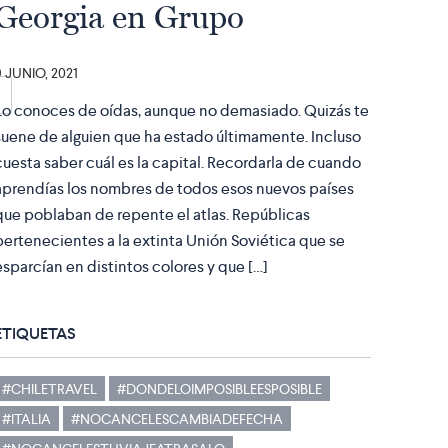
Georgia en Grupo
9 JUNIO, 2021
Lo conoces de oídas, aunque no demasiado. Quizás te
suene de alguien que ha estado últimamente. Incluso
cuesta saber cuál es la capital. Recordarla de cuando
aprendías los nombres de todos esos nuevos países
que poblaban de repente el atlas. Repúblicas
pertenecientes a la extinta Unión Soviética que se
esparcían en distintos colores y que […]
ETIQUETAS
#CHILETRAVEL
#DONDELOIMPOSIBLEESPOSIBLE
#ITALIA
#NOCANCELESCAMBIADEFECHA