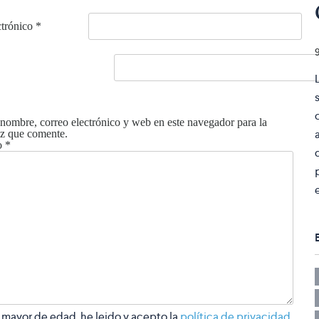
ctrónico
*
nombre, correo electrónico y web en este navegador para la
z que comente.
o
*
 mayor de edad, he leido y acepto la
política de privacidad