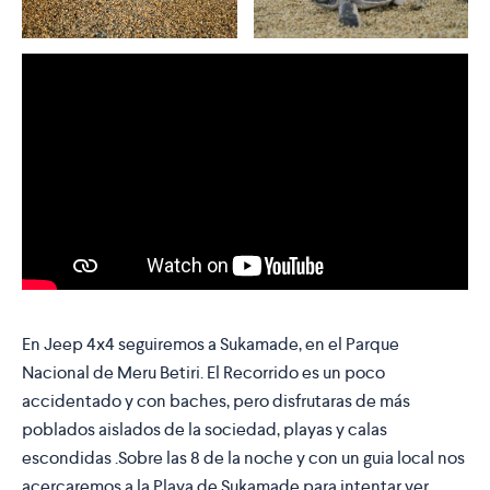
En Jeep 4x4 seguiremos a Sukamade, en el Parque
Nacional de Meru Betiri. El Recorrido es un poco
accidentado y con baches, pero disfrutaras de más
poblados aislados de la sociedad, playas y calas
escondidas .Sobre las 8 de la noche y con un guia local nos
acercaremos a la Playa de Sukamade para intentar ver