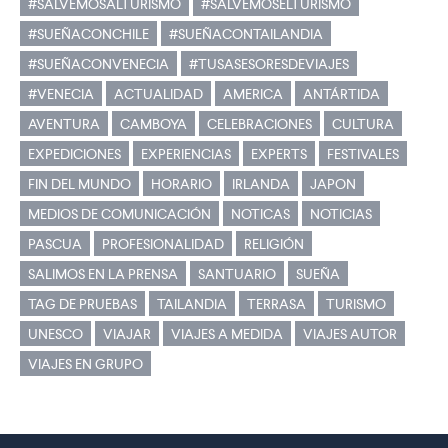
#SALVEMOSALTURISMO
#SALVEMOSELTURISMO
#SUEÑACONCHILE
#SUEÑACONTAILANDIA
#SUEÑACONVENECIA
#TUSASESORESDEVIAJES
#VENECIA
ACTUALIDAD
AMERICA
ANTÁRTIDA
AVENTURA
CAMBOYA
CELEBRACIONES
CULTURA
EXPEDICIONES
EXPERIENCIAS
EXPERTS
FESTIVALES
FIN DEL MUNDO
HORARIO
IRLANDA
JAPON
MEDIOS DE COMUNICACIÓN
NOTICAS
NOTICIAS
PASCUA
PROFESIONALIDAD
RELIGIÓN
SALIMOS EN LA PRENSA
SANTUARIO
SUEÑA
TAG DE PRUEBAS
TAILANDIA
TERRASA
TURISMO
UNESCO
VIAJAR
VIAJES A MEDIDA
VIAJES AUTOR
VIAJES EN GRUPO