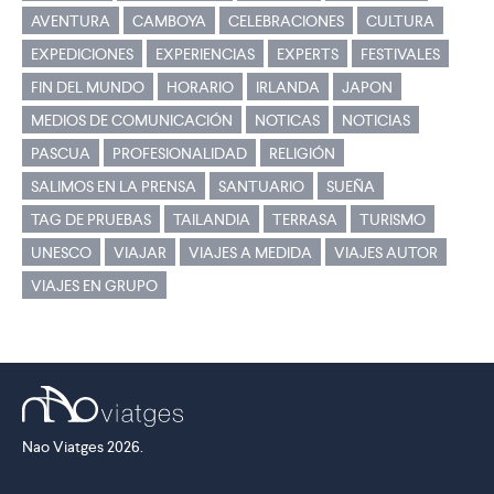
AVENTURA
CAMBOYA
CELEBRACIONES
CULTURA
EXPEDICIONES
EXPERIENCIAS
EXPERTS
FESTIVALES
FIN DEL MUNDO
HORARIO
IRLANDA
JAPON
MEDIOS DE COMUNICACIÓN
NOTICAS
NOTICIAS
PASCUA
PROFESIONALIDAD
RELIGIÓN
SALIMOS EN LA PRENSA
SANTUARIO
SUEÑA
TAG DE PRUEBAS
TAILANDIA
TERRASA
TURISMO
UNESCO
VIAJAR
VIAJES A MEDIDA
VIAJES AUTOR
VIAJES EN GRUPO
Nao Viatges 2026.