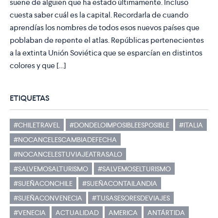
suene de alguien que ha estado últimamente. Incluso
cuesta saber cuál es la capital. Recordarla de cuando
aprendías los nombres de todos esos nuevos países que
poblaban de repente el atlas. Repúblicas pertenecientes
a la extinta Unión Soviética que se esparcían en distintos
colores y que […]
ETIQUETAS
#CHILETRAVEL
#DONDELOIMPOSIBLEESPOSIBLE
#ITALIA
#NOCANCELESCAMBIADEFECHA
#NOCANCELESTUVIAJEATRASALO
#SALVEMOSALTURISMO
#SALVEMOSELTURISMO
#SUEÑACONCHILE
#SUEÑACONTAILANDIA
#SUEÑACONVENECIA
#TUSASESORESDEVIAJES
#VENECIA
ACTUALIDAD
AMERICA
ANTÁRTIDA