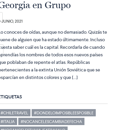
Georgia en Grupo
9 JUNIO, 2021
Lo conoces de oídas, aunque no demasiado. Quizás te
suene de alguien que ha estado últimamente. Incluso
cuesta saber cuál es la capital. Recordarla de cuando
aprendías los nombres de todos esos nuevos países
que poblaban de repente el atlas. Repúblicas
pertenecientes a la extinta Unión Soviética que se
esparcían en distintos colores y que […]
ETIQUETAS
#CHILETRAVEL
#DONDELOIMPOSIBLEESPOSIBLE
#ITALIA
#NOCANCELESCAMBIADEFECHA