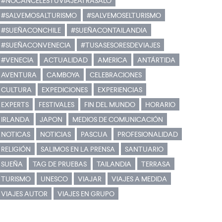
#NOCANCELESTUVIAJEATRASALO
#SALVEMOSALTURISMO
#SALVEMOSELTURISMO
#SUEÑACONCHILE
#SUEÑACONTAILANDIA
#SUEÑACONVENECIA
#TUSASESORESDEVIAJES
#VENECIA
ACTUALIDAD
AMERICA
ANTÁRTIDA
AVENTURA
CAMBOYA
CELEBRACIONES
CULTURA
EXPEDICIONES
EXPERIENCIAS
EXPERTS
FESTIVALES
FIN DEL MUNDO
HORARIO
IRLANDA
JAPON
MEDIOS DE COMUNICACIÓN
NOTICAS
NOTICIAS
PASCUA
PROFESIONALIDAD
RELIGIÓN
SALIMOS EN LA PRENSA
SANTUARIO
SUEÑA
TAG DE PRUEBAS
TAILANDIA
TERRASA
TURISMO
UNESCO
VIAJAR
VIAJES A MEDIDA
VIAJES AUTOR
VIAJES EN GRUPO