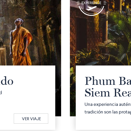
q
ido
Phum Bai
Siem Re
d
Una experiencia autént
tradición son las protago
VER VIAJE