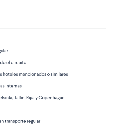
gular
o el circuito
os hoteles mencionados o similares
as internas
lsinki, Tallin, Riga y Copenhague
en transporte regular