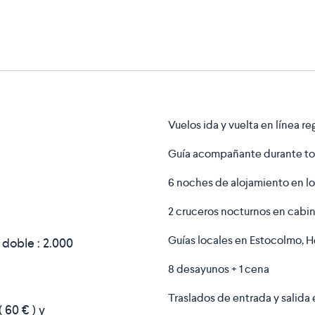
Vuelos ida y vuelta en línea re
Guía acompañante durante tod
6 noches de alojamiento en l
2 cruceros nocturnos en cabin
Guías locales en Estocolmo, He
 doble :
2.000
8 desayunos + 1 cena
Traslados de entrada y salida 
(
60 €
) y