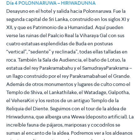
Día 4 POLONNARUWA – HIRIWADUNNA
Desayuno en el hotel y salida hacia Polonnaruwa. Fue la
segunda capital de Sri Lanka, construido en los siglos XI y
XII, y que es Patrimonio de a Humanidad. Aquí pueden
verse las ruinas del Paalcio Real la Viharaya Gal con sus
cuatro estatuas esplendidas de Buda en posturas
“vertical”, “sedente” y reclinada”, todas ellas talladas en
roca. También la Sala de Audiencia, el baño de Lotuo, la
estatua del rey Parakramabahu y el SamudrayaParakrama –
un llago construido por el rey Parakramabahuel el Grande.
Además de otros monumentos y lugares de culto como el
Templo de Shiva, el Lankathilake, el Watadage, Galpotha,
el VeheraKiri y los restos de un antiguo Templo de la
Reliquia del Diente. Seguimos con el tour de la aldea de
Hiriwadunna, que alberga una Wewa (deposito artificial). La
increíble fauna de pájaros, mariposas y cocodrilos se
suman al encanto de la aldea. Podremos ver a los aldeanos