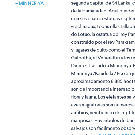
segunda capital de Sri Lanka, c
– MINNERIYA
de la Humanidad. Aquí pueden v
con sus cuatro estatuas esplén
«reclinada», todas ellas tallad
de Lotuo, la estatua del rey 
construido por el rey Parakr
y lugares de culto como el Tem
Galpotha, el VeheraKiri y los r
Diente. Traslado a Minneriya. P
Minneriya /Kaudulla / Eco en j
aproximadamente 8.889 hectár
son de importancia internacio
flora y fauna. Los elefantes sa
aves migratorias son numerosa
anfibios, veinticinco de repti
mariposas. Hay árboles de bamb
salvajes son fácilmente obser