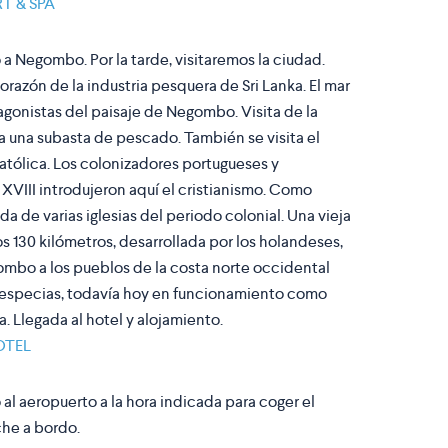
T & SPA
 a Negombo. Por la tarde, visitaremos la ciudad.
azón de la industria pesquera de Sri Lanka. El mar
agonistas del paisaje de Negombo. Visita de la
a una subasta de pescado. También se visita el
Católica. Los colonizadores portugueses y
 XVIII introdujeron aquí el cristianismo. Como
ada de varias iglesias del periodo colonial. Una vieja
 130 kilómetros, desarrollada por los holandeses,
ombo a los pueblos de la costa norte occidental
y especias, todavía hoy en funcionamiento como
a. Llegada al hotel y alojamiento.
OTEL
 al aeropuerto a la hora indicada para coger el
che a bordo.