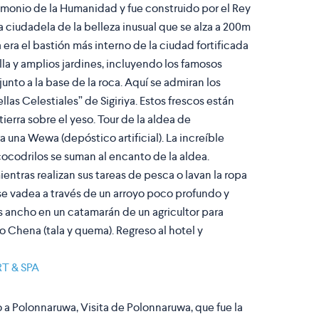
atrimonio de la Humanidad y fue construido por el Rey
a ciudadela de la belleza inusual que se alza a 200m
a era el bastión más interno de la ciudad fortificada
lla y amplios jardines, incluyendo los famosos
unto a la base de la roca. Aquí se admiran los
las Celestiales” de Sigiriya. Estos frescos están
ierra sobre el yeso
.
Tour de la aldea de
a una Wewa (depóstico artificial). La increíble
cocodrilos se suman al encanto de la aldea.
entras realizan sus tareas de pesca o lavan la ropa
e se vadea a través de un arroyo poco profundo y
ás ancho en un catamarán de un agricultor para
o Chena (tala y quema). Regreso al hotel y
T & SPA
 a Polonnaruwa, Visita de Polonnaruwa, que fue la