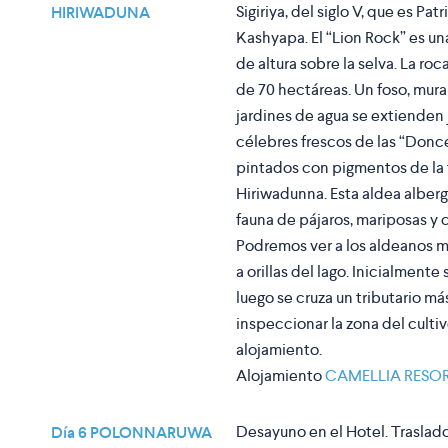
Sigiriya, del siglo V, que es P
HIRIWADUNA
Kashyapa. El “Lion Rock” es un
de altura sobre la selva. La roc
de 70 hectáreas. Un foso, mura
jardines de agua se extienden j
célebres frescos de las “Doncel
pintados con pigmentos de la t
Hiriwadunna. Esta aldea alberg
fauna de pájaros, mariposas y 
Podremos ver a los aldeanos mi
a orillas del lago. Inicialment
luego se cruza un tributario m
inspeccionar la zona del cultiv
alojamiento.
Alojamiento
CAMELLIA RESOR
Desayuno en el Hotel. Traslado
Día 6 POLONNARUWA