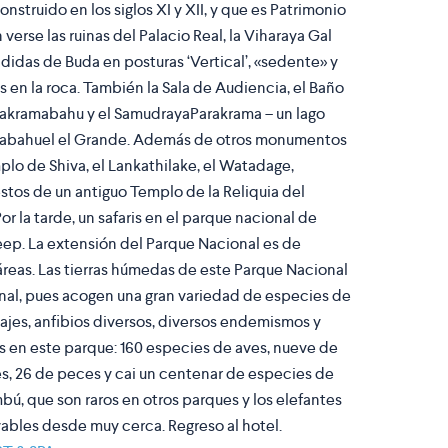
onstruido en los siglos XI y XII, y que es Patrimonio
erse las ruinas del Palacio Real, la Viharaya Gal
didas de Buda en posturas ‘Vertical’, «sedente» y
as en la roca. También la Sala de Audiencia, el Baño
Parakramabahu y el SamudrayaParakrama – un lago
amabahuel el Grande. Además de otros monumentos
plo de Shiva, el Lankathilake, el Watadage,
estos de un antiguo Templo de la Reliquia del
or la tarde, un safaris en el parque nacional de
eep. La extensión del Parque Nacional es de
eas. Las tierras húmedas de este Parque Nacional
nal, pues acogen una gran variedad de especies de
lvajes, anfibios diversos, diversos endemismos y
s en este parque: 160 especies de aves, nueve de
les, 26 de peces y cai un centenar de especies de
ú, que son raros en otros parques y los elefantes
vables desde muy cerca. Regreso al hotel.