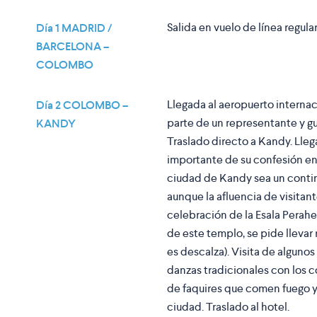
Salida en vuelo de línea regu
Día 1 MADRID /
BARCELONA –
COLOMBO
Llegada al aeropuerto interna
Día 2 COLOMBO –
parte de un representante y gu
KANDY
Traslado directo a Kandy. Lleg
importante de su confesión en 
ciudad de Kandy sea un continu
aunque la afluencia de visita
celebración de la Esala Peraher
de este templo, se pide llevar 
es descalza). Visita de alguno
danzas tradicionales con los c
de faquires que comen fuego y 
ciudad. Traslado al hotel.