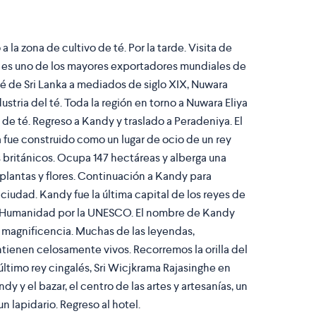
 la zona de cultivo de té. Por la tarde. Visita de
ka es uno de los mayores exportadores mundiales de
té de Sri Lanka a mediados de siglo XIX, Nuwara
ndustria del té. Toda la región en torno a Nuwara Eliya
 de té. Regreso a Kandy y traslado a Peradeniya. El
 fue construido como un lugar de ocio de un rey
s británicos. Ocupa 147 hectáreas y alberga una
 plantas y flores. Continuación a Kandy para
a ciudad. Kandy fue la última capital de los reyes de
la Humanidad por la UNESCO. El nombre de Kandy
 magnificencia. Muchas de las leyendas,
antienen celosamente vivos. Recorremos la orilla del
último rey cingalés, Sri Wicjkrama Rajasinghe en
dy y el bazar, el centro de las artes y artesanías, un
n lapidario. Regreso al hotel.