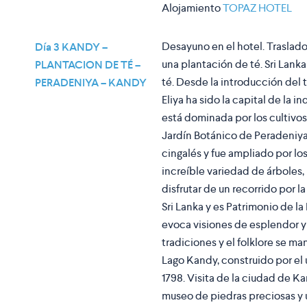
Alojamiento
TOPAZ HOTEL
Desayuno en el hotel. Traslado a
Día 3 KANDY –
una plantación de té. Sri Lan
PLANTACION DE TÉ –
té. Desde la introducción del 
PERADENIYA – KANDY
Eliya ha sido la capital de la i
está dominada por los cultivos
Jardín Botánico de Peradeniya
cingalés y fue ampliado por lo
increíble variedad de árboles,
disfrutar de un recorrido por l
Sri Lanka y es Patrimonio de 
evoca visiones de esplendor y
tradiciones y el folklore se m
Lago Kandy, construido por el 
1798. Visita de la ciudad de Kan
museo de piedras preciosas y u