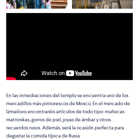
En las inmediaciones del templo se encuentra uno de los
mercadillos más pintorescos de Moscú. En el mercado de
Izmailovo encontraréis artículos de todo tipo: muñecas
matrioskas, gorros de piel, joyas de ámbar y otros
recuerdos rusos. Además, será la ocasión perfecta para
degustar la comida típica de Rusia.