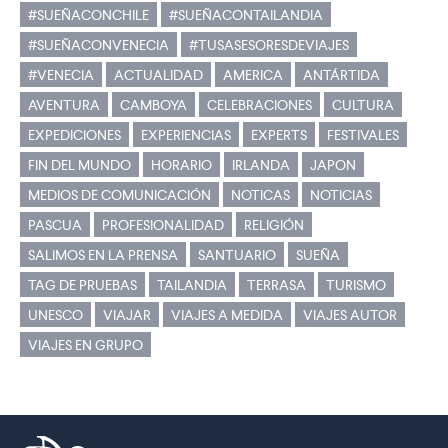
#SUEÑACONCHILE
#SUEÑACONTAILANDIA
#SUEÑACONVENECIA
#TUSASESORESDEVIAJES
#VENECIA
ACTUALIDAD
AMERICA
ANTÁRTIDA
AVENTURA
CAMBOYA
CELEBRACIONES
CULTURA
EXPEDICIONES
EXPERIENCIAS
EXPERTS
FESTIVALES
FIN DEL MUNDO
HORARIO
IRLANDA
JAPON
MEDIOS DE COMUNICACIÓN
NOTICAS
NOTICIAS
PASCUA
PROFESIONALIDAD
RELIGIÓN
SALIMOS EN LA PRENSA
SANTUARIO
SUEÑA
TAG DE PRUEBAS
TAILANDIA
TERRASA
TURISMO
UNESCO
VIAJAR
VIAJES A MEDIDA
VIAJES AUTOR
VIAJES EN GRUPO