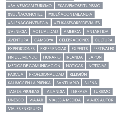
#SALVEMOSALTURISMO
#SALVEMOSELTURISMO
#SUEÑACONCHILE
#SUEÑACONTAILANDIA
#SUEÑACONVENECIA
#TUSASESORESDEVIAJES
#VENECIA
ACTUALIDAD
AMERICA
ANTÁRTIDA
AVENTURA
CAMBOYA
CELEBRACIONES
CULTURA
EXPEDICIONES
EXPERIENCIAS
EXPERTS
FESTIVALES
FIN DEL MUNDO
HORARIO
IRLANDA
JAPON
MEDIOS DE COMUNICACIÓN
NOTICAS
NOTICIAS
PASCUA
PROFESIONALIDAD
RELIGIÓN
SALIMOS EN LA PRENSA
SANTUARIO
SUEÑA
TAG DE PRUEBAS
TAILANDIA
TERRASA
TURISMO
UNESCO
VIAJAR
VIAJES A MEDIDA
VIAJES AUTOR
VIAJES EN GRUPO