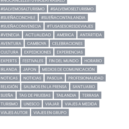
#NOCANCELESTUVIAJEATRASALO
#SALVEMOSALTURISMO
#SALVEMOSELTURISMO
#SUEÑACONCHILE
#SUEÑACONTAILANDIA
#SUEÑACONVENECIA
#TUSASESORESDEVIAJES
#VENECIA
ACTUALIDAD
AMERICA
ANTÁRTIDA
AVENTURA
CAMBOYA
CELEBRACIONES
CULTURA
EXPEDICIONES
EXPERIENCIAS
EXPERTS
FESTIVALES
FIN DEL MUNDO
HORARIO
IRLANDA
JAPON
MEDIOS DE COMUNICACIÓN
NOTICAS
NOTICIAS
PASCUA
PROFESIONALIDAD
RELIGIÓN
SALIMOS EN LA PRENSA
SANTUARIO
SUEÑA
TAG DE PRUEBAS
TAILANDIA
TERRASA
TURISMO
UNESCO
VIAJAR
VIAJES A MEDIDA
VIAJES AUTOR
VIAJES EN GRUPO