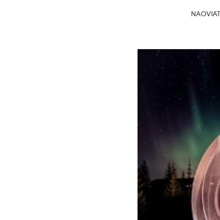
NAOVIATG