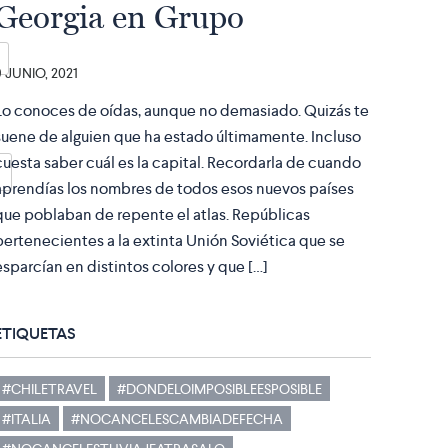
Georgia en Grupo
9 JUNIO, 2021
Lo conoces de oídas, aunque no demasiado. Quizás te
suene de alguien que ha estado últimamente. Incluso
cuesta saber cuál es la capital. Recordarla de cuando
aprendías los nombres de todos esos nuevos países
que poblaban de repente el atlas. Repúblicas
pertenecientes a la extinta Unión Soviética que se
esparcían en distintos colores y que […]
ETIQUETAS
#CHILETRAVEL
#DONDELOIMPOSIBLEESPOSIBLE
#ITALIA
#NOCANCELESCAMBIADEFECHA