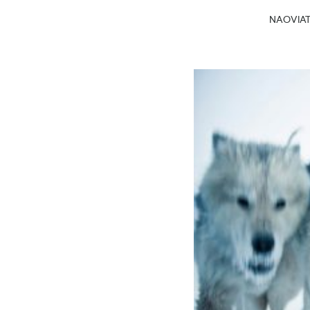
NAOVIATG