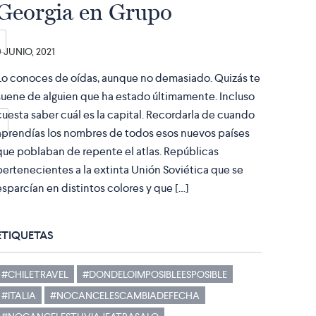
Georgia en Grupo
9 JUNIO, 2021
Lo conoces de oídas, aunque no demasiado. Quizás te
suene de alguien que ha estado últimamente. Incluso
cuesta saber cuál es la capital. Recordarla de cuando
aprendías los nombres de todos esos nuevos países
que poblaban de repente el atlas. Repúblicas
pertenecientes a la extinta Unión Soviética que se
esparcían en distintos colores y que […]
ETIQUETAS
#CHILETRAVEL
#DONDELOIMPOSIBLEESPOSIBLE
#ITALIA
#NOCANCELESCAMBIADEFECHA