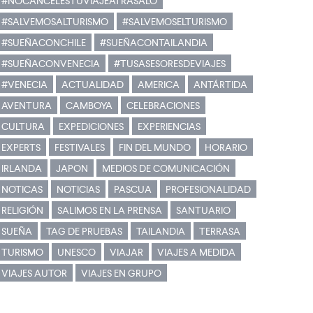
#NOCANCELESTUVIAJEATRASALO
#SALVEMOSALTURISMO
#SALVEMOSELTURISMO
#SUEÑACONCHILE
#SUEÑACONTAILANDIA
#SUEÑACONVENECIA
#TUSASESORESDEVIAJES
#VENECIA
ACTUALIDAD
AMERICA
ANTÁRTIDA
AVENTURA
CAMBOYA
CELEBRACIONES
CULTURA
EXPEDICIONES
EXPERIENCIAS
EXPERTS
FESTIVALES
FIN DEL MUNDO
HORARIO
IRLANDA
JAPON
MEDIOS DE COMUNICACIÓN
NOTICAS
NOTICIAS
PASCUA
PROFESIONALIDAD
RELIGIÓN
SALIMOS EN LA PRENSA
SANTUARIO
SUEÑA
TAG DE PRUEBAS
TAILANDIA
TERRASA
TURISMO
UNESCO
VIAJAR
VIAJES A MEDIDA
VIAJES AUTOR
VIAJES EN GRUPO