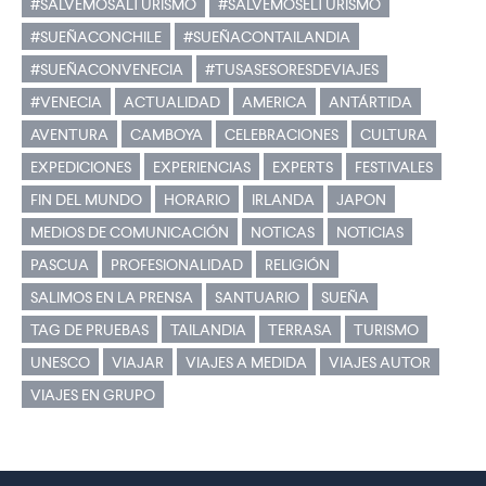
#SALVEMOSALTURISMO
#SALVEMOSELTURISMO
#SUEÑACONCHILE
#SUEÑACONTAILANDIA
#SUEÑACONVENECIA
#TUSASESORESDEVIAJES
#VENECIA
ACTUALIDAD
AMERICA
ANTÁRTIDA
AVENTURA
CAMBOYA
CELEBRACIONES
CULTURA
EXPEDICIONES
EXPERIENCIAS
EXPERTS
FESTIVALES
FIN DEL MUNDO
HORARIO
IRLANDA
JAPON
MEDIOS DE COMUNICACIÓN
NOTICAS
NOTICIAS
PASCUA
PROFESIONALIDAD
RELIGIÓN
SALIMOS EN LA PRENSA
SANTUARIO
SUEÑA
TAG DE PRUEBAS
TAILANDIA
TERRASA
TURISMO
UNESCO
VIAJAR
VIAJES A MEDIDA
VIAJES AUTOR
VIAJES EN GRUPO