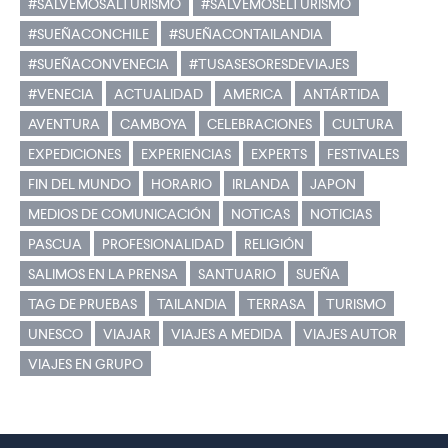
#SALVEMOSALTURISMO
#SALVEMOSELTURISMO
#SUEÑACONCHILE
#SUEÑACONTAILANDIA
#SUEÑACONVENECIA
#TUSASESORESDEVIAJES
#VENECIA
ACTUALIDAD
AMERICA
ANTÁRTIDA
AVENTURA
CAMBOYA
CELEBRACIONES
CULTURA
EXPEDICIONES
EXPERIENCIAS
EXPERTS
FESTIVALES
FIN DEL MUNDO
HORARIO
IRLANDA
JAPON
MEDIOS DE COMUNICACIÓN
NOTICAS
NOTICIAS
PASCUA
PROFESIONALIDAD
RELIGIÓN
SALIMOS EN LA PRENSA
SANTUARIO
SUEÑA
TAG DE PRUEBAS
TAILANDIA
TERRASA
TURISMO
UNESCO
VIAJAR
VIAJES A MEDIDA
VIAJES AUTOR
VIAJES EN GRUPO