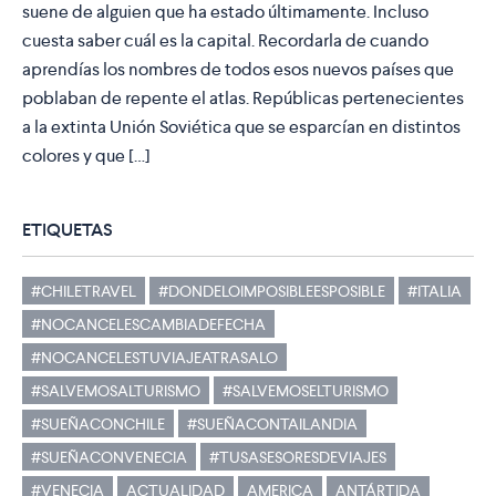
suene de alguien que ha estado últimamente. Incluso
cuesta saber cuál es la capital. Recordarla de cuando
aprendías los nombres de todos esos nuevos países que
poblaban de repente el atlas. Repúblicas pertenecientes
a la extinta Unión Soviética que se esparcían en distintos
colores y que […]
ETIQUETAS
#CHILETRAVEL
#DONDELOIMPOSIBLEESPOSIBLE
#ITALIA
#NOCANCELESCAMBIADEFECHA
#NOCANCELESTUVIAJEATRASALO
#SALVEMOSALTURISMO
#SALVEMOSELTURISMO
#SUEÑACONCHILE
#SUEÑACONTAILANDIA
#SUEÑACONVENECIA
#TUSASESORESDEVIAJES
#VENECIA
ACTUALIDAD
AMERICA
ANTÁRTIDA