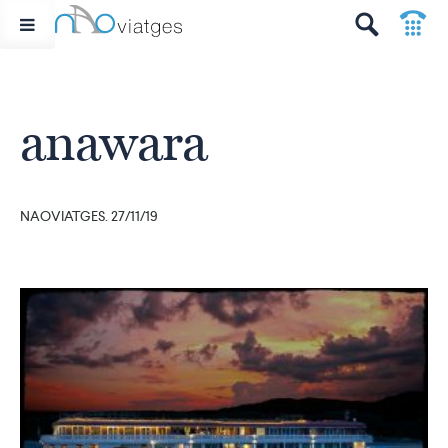
p
t
anawara
NAOVIATGES. 27/11/19