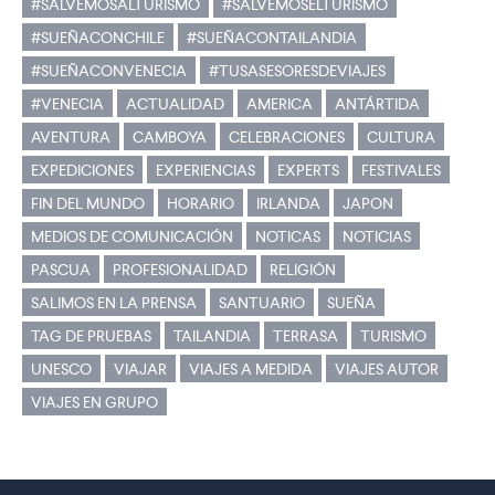
#SALVEMOSALTURISMO
#SALVEMOSELTURISMO
#SUEÑACONCHILE
#SUEÑACONTAILANDIA
#SUEÑACONVENECIA
#TUSASESORESDEVIAJES
#VENECIA
ACTUALIDAD
AMERICA
ANTÁRTIDA
AVENTURA
CAMBOYA
CELEBRACIONES
CULTURA
EXPEDICIONES
EXPERIENCIAS
EXPERTS
FESTIVALES
FIN DEL MUNDO
HORARIO
IRLANDA
JAPON
MEDIOS DE COMUNICACIÓN
NOTICAS
NOTICIAS
PASCUA
PROFESIONALIDAD
RELIGIÓN
SALIMOS EN LA PRENSA
SANTUARIO
SUEÑA
TAG DE PRUEBAS
TAILANDIA
TERRASA
TURISMO
UNESCO
VIAJAR
VIAJES A MEDIDA
VIAJES AUTOR
VIAJES EN GRUPO