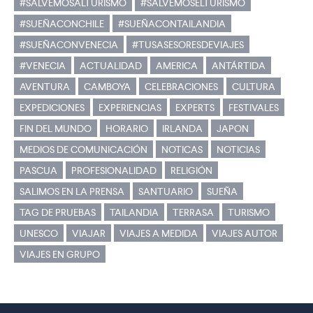
#SALVEMOSALTURISMO
#SALVEMOSELTURISMO
#SUEÑACONCHILE
#SUEÑACONTAILANDIA
#SUEÑACONVENECIA
#TUSASESORESDEVIAJES
#VENECIA
ACTUALIDAD
AMERICA
ANTÁRTIDA
AVENTURA
CAMBOYA
CELEBRACIONES
CULTURA
EXPEDICIONES
EXPERIENCIAS
EXPERTS
FESTIVALES
FIN DEL MUNDO
HORARIO
IRLANDA
JAPON
MEDIOS DE COMUNICACIÓN
NOTICAS
NOTICIAS
PASCUA
PROFESIONALIDAD
RELIGIÓN
SALIMOS EN LA PRENSA
SANTUARIO
SUEÑA
TAG DE PRUEBAS
TAILANDIA
TERRASA
TURISMO
UNESCO
VIAJAR
VIAJES A MEDIDA
VIAJES AUTOR
VIAJES EN GRUPO