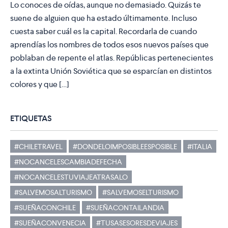
Lo conoces de oídas, aunque no demasiado. Quizás te
suene de alguien que ha estado últimamente. Incluso
cuesta saber cuál es la capital. Recordarla de cuando
aprendías los nombres de todos esos nuevos países que
poblaban de repente el atlas. Repúblicas pertenecientes
a la extinta Unión Soviética que se esparcían en distintos
colores y que […]
ETIQUETAS
#CHILETRAVEL
#DONDELOIMPOSIBLEESPOSIBLE
#ITALIA
#NOCANCELESCAMBIADEFECHA
#NOCANCELESTUVIAJEATRASALO
#SALVEMOSALTURISMO
#SALVEMOSELTURISMO
#SUEÑACONCHILE
#SUEÑACONTAILANDIA
#SUEÑACONVENECIA
#TUSASESORESDEVIAJES