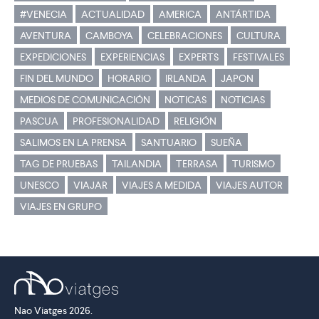
#VENECIA
ACTUALIDAD
AMERICA
ANTÁRTIDA
AVENTURA
CAMBOYA
CELEBRACIONES
CULTURA
EXPEDICIONES
EXPERIENCIAS
EXPERTS
FESTIVALES
FIN DEL MUNDO
HORARIO
IRLANDA
JAPON
MEDIOS DE COMUNICACIÓN
NOTICAS
NOTICIAS
PASCUA
PROFESIONALIDAD
RELIGIÓN
SALIMOS EN LA PRENSA
SANTUARIO
SUEÑA
TAG DE PRUEBAS
TAILANDIA
TERRASA
TURISMO
UNESCO
VIAJAR
VIAJES A MEDIDA
VIAJES AUTOR
VIAJES EN GRUPO
Nao Viatges 2026.