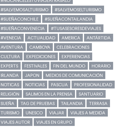
#NOCANCELESTUVIAJEATRASALO
#SALVEMOSALTURISMO
#SALVEMOSELTURISMO
#SUEÑACONCHILE
#SUEÑACONTAILANDIA
#SUEÑACONVENECIA
#TUSASESORESDEVIAJES
#VENECIA
ACTUALIDAD
AMERICA
ANTÁRTIDA
AVENTURA
CAMBOYA
CELEBRACIONES
CULTURA
EXPEDICIONES
EXPERIENCIAS
EXPERTS
FESTIVALES
FIN DEL MUNDO
HORARIO
IRLANDA
JAPON
MEDIOS DE COMUNICACIÓN
NOTICAS
NOTICIAS
PASCUA
PROFESIONALIDAD
RELIGIÓN
SALIMOS EN LA PRENSA
SANTUARIO
SUEÑA
TAG DE PRUEBAS
TAILANDIA
TERRASA
TURISMO
UNESCO
VIAJAR
VIAJES A MEDIDA
VIAJES AUTOR
VIAJES EN GRUPO