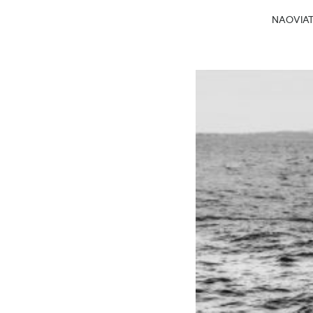
NAOVIATG