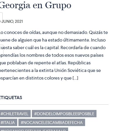
Georgia en Grupo
9 JUNIO, 2021
Lo conoces de oídas, aunque no demasiado. Quizás te
suene de alguien que ha estado últimamente. Incluso
cuesta saber cuál es la capital. Recordarla de cuando
aprendías los nombres de todos esos nuevos países
que poblaban de repente el atlas. Repúblicas
pertenecientes a la extinta Unión Soviética que se
esparcían en distintos colores y que […]
ETIQUETAS
#CHILETRAVEL
#DONDELOIMPOSIBLEESPOSIBLE
#ITALIA
#NOCANCELESCAMBIADEFECHA