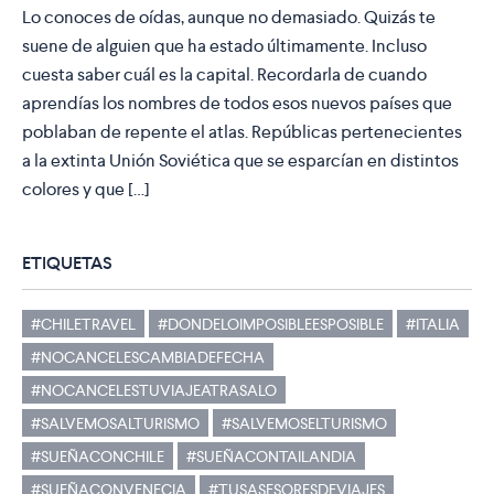
Lo conoces de oídas, aunque no demasiado. Quizás te
suene de alguien que ha estado últimamente. Incluso
cuesta saber cuál es la capital. Recordarla de cuando
aprendías los nombres de todos esos nuevos países que
poblaban de repente el atlas. Repúblicas pertenecientes
a la extinta Unión Soviética que se esparcían en distintos
colores y que […]
ETIQUETAS
#CHILETRAVEL
#DONDELOIMPOSIBLEESPOSIBLE
#ITALIA
#NOCANCELESCAMBIADEFECHA
#NOCANCELESTUVIAJEATRASALO
#SALVEMOSALTURISMO
#SALVEMOSELTURISMO
#SUEÑACONCHILE
#SUEÑACONTAILANDIA
#SUEÑACONVENECIA
#TUSASESORESDEVIAJES