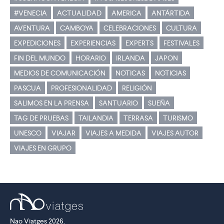
#VENECIA
ACTUALIDAD
AMERICA
ANTÁRTIDA
AVENTURA
CAMBOYA
CELEBRACIONES
CULTURA
EXPEDICIONES
EXPERIENCIAS
EXPERTS
FESTIVALES
FIN DEL MUNDO
HORARIO
IRLANDA
JAPON
MEDIOS DE COMUNICACIÓN
NOTICAS
NOTICIAS
PASCUA
PROFESIONALIDAD
RELIGIÓN
SALIMOS EN LA PRENSA
SANTUARIO
SUEÑA
TAG DE PRUEBAS
TAILANDIA
TERRASA
TURISMO
UNESCO
VIAJAR
VIAJES A MEDIDA
VIAJES AUTOR
VIAJES EN GRUPO
Nao Viatges 2026.