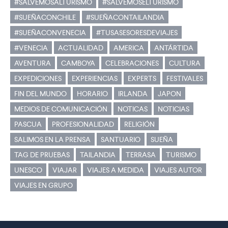
#SALVEMOSALTURISMO
#SALVEMOSELTURISMO
#SUEÑACONCHILE
#SUEÑACONTAILANDIA
#SUEÑACONVENECIA
#TUSASESORESDEVIAJES
#VENECIA
ACTUALIDAD
AMERICA
ANTÁRTIDA
AVENTURA
CAMBOYA
CELEBRACIONES
CULTURA
EXPEDICIONES
EXPERIENCIAS
EXPERTS
FESTIVALES
FIN DEL MUNDO
HORARIO
IRLANDA
JAPON
MEDIOS DE COMUNICACIÓN
NOTICAS
NOTICIAS
PASCUA
PROFESIONALIDAD
RELIGIÓN
SALIMOS EN LA PRENSA
SANTUARIO
SUEÑA
TAG DE PRUEBAS
TAILANDIA
TERRASA
TURISMO
UNESCO
VIAJAR
VIAJES A MEDIDA
VIAJES AUTOR
VIAJES EN GRUPO