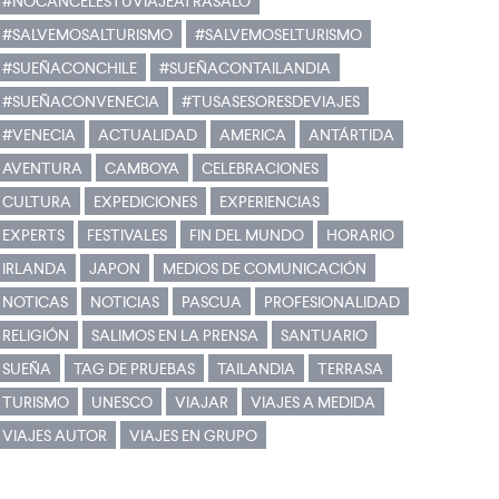
#NOCANCELESTUVIAJEATRASALO
#SALVEMOSALTURISMO
#SALVEMOSELTURISMO
#SUEÑACONCHILE
#SUEÑACONTAILANDIA
#SUEÑACONVENECIA
#TUSASESORESDEVIAJES
#VENECIA
ACTUALIDAD
AMERICA
ANTÁRTIDA
AVENTURA
CAMBOYA
CELEBRACIONES
CULTURA
EXPEDICIONES
EXPERIENCIAS
EXPERTS
FESTIVALES
FIN DEL MUNDO
HORARIO
IRLANDA
JAPON
MEDIOS DE COMUNICACIÓN
NOTICAS
NOTICIAS
PASCUA
PROFESIONALIDAD
RELIGIÓN
SALIMOS EN LA PRENSA
SANTUARIO
SUEÑA
TAG DE PRUEBAS
TAILANDIA
TERRASA
TURISMO
UNESCO
VIAJAR
VIAJES A MEDIDA
VIAJES AUTOR
VIAJES EN GRUPO