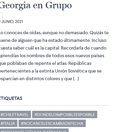
Georgia en Grupo
9 JUNIO, 2021
Lo conoces de oídas, aunque no demasiado. Quizás te
suene de alguien que ha estado últimamente. Incluso
cuesta saber cuál es la capital. Recordarla de cuando
aprendías los nombres de todos esos nuevos países
que poblaban de repente el atlas. Repúblicas
pertenecientes a la extinta Unión Soviética que se
esparcían en distintos colores y que […]
ETIQUETAS
#CHILETRAVEL
#DONDELOIMPOSIBLEESPOSIBLE
#ITALIA
#NOCANCELESCAMBIADEFECHA