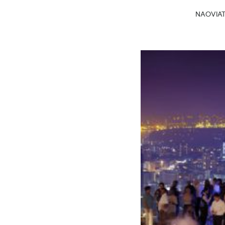
NAOVIATG