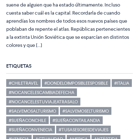
suene de alguien que ha estado últimamente. Incluso
cuesta saber cuál es la capital. Recordarla de cuando
aprendías los nombres de todos esos nuevos países que
poblaban de repente el atlas. Repúblicas pertenecientes
a la extinta Unión Soviética que se esparcían en distintos
colores y que […]
ETIQUETAS
#CHILETRAVEL
#DONDELOIMPOSIBLEESPOSIBLE
#ITALIA
#NOCANCELESCAMBIADEFECHA
#NOCANCELESTUVIAJEATRASALO
#SALVEMOSALTURISMO
#SALVEMOSELTURISMO
#SUEÑACONCHILE
#SUEÑACONTAILANDIA
#SUEÑACONVENECIA
#TUSASESORESDEVIAJES