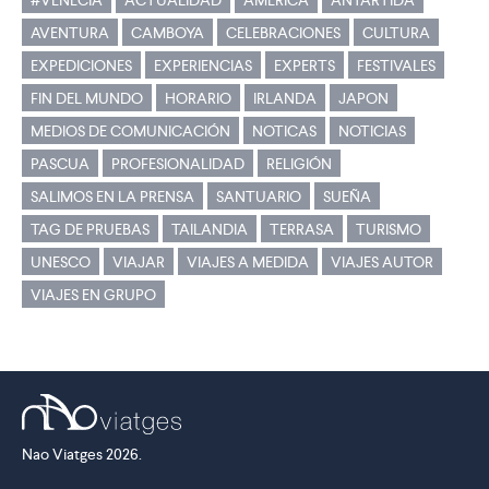
#VENECIA
ACTUALIDAD
AMERICA
ANTÁRTIDA
AVENTURA
CAMBOYA
CELEBRACIONES
CULTURA
EXPEDICIONES
EXPERIENCIAS
EXPERTS
FESTIVALES
FIN DEL MUNDO
HORARIO
IRLANDA
JAPON
MEDIOS DE COMUNICACIÓN
NOTICAS
NOTICIAS
PASCUA
PROFESIONALIDAD
RELIGIÓN
SALIMOS EN LA PRENSA
SANTUARIO
SUEÑA
TAG DE PRUEBAS
TAILANDIA
TERRASA
TURISMO
UNESCO
VIAJAR
VIAJES A MEDIDA
VIAJES AUTOR
VIAJES EN GRUPO
Nao Viatges 2026.