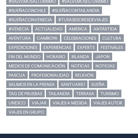
#SALVEMOSALTURISMO
#SALVEMOSELTURISMO
#SUEÑACONCHILE
#SUEÑACONTAILANDIA
#SUEÑACONVENECIA
#TUSASESORESDEVIAJES
#VENECIA
ACTUALIDAD
AMERICA
ANTÁRTIDA
AVENTURA
CAMBOYA
CELEBRACIONES
CULTURA
EXPEDICIONES
EXPERIENCIAS
EXPERTS
FESTIVALES
FIN DEL MUNDO
HORARIO
IRLANDA
JAPON
MEDIOS DE COMUNICACIÓN
NOTICAS
NOTICIAS
PASCUA
PROFESIONALIDAD
RELIGIÓN
SALIMOS EN LA PRENSA
SANTUARIO
SUEÑA
TAG DE PRUEBAS
TAILANDIA
TERRASA
TURISMO
UNESCO
VIAJAR
VIAJES A MEDIDA
VIAJES AUTOR
VIAJES EN GRUPO