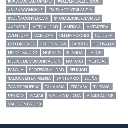
#SALVEMOSALTURISMO
#SALVEMOSELTURISMO
#SUEÑACONCHILE
#SUEÑACONTAILANDIA
#SUEÑACONVENECIA
#TUSASESORESDEVIAJES
#VENECIA
ACTUALIDAD
AMERICA
ANTÁRTIDA
AVENTURA
CAMBOYA
CELEBRACIONES
CULTURA
EXPEDICIONES
EXPERIENCIAS
EXPERTS
FESTIVALES
FIN DEL MUNDO
HORARIO
IRLANDA
JAPON
MEDIOS DE COMUNICACIÓN
NOTICAS
NOTICIAS
PASCUA
PROFESIONALIDAD
RELIGIÓN
SALIMOS EN LA PRENSA
SANTUARIO
SUEÑA
TAG DE PRUEBAS
TAILANDIA
TERRASA
TURISMO
UNESCO
VIAJAR
VIAJES A MEDIDA
VIAJES AUTOR
VIAJES EN GRUPO