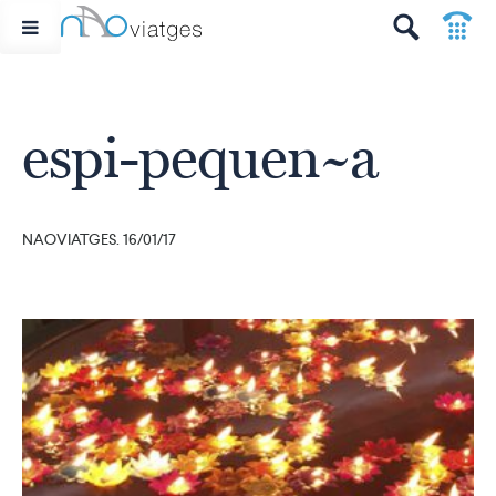
p
t
espi-pequen~a
NAOVIATGES. 16/01/17