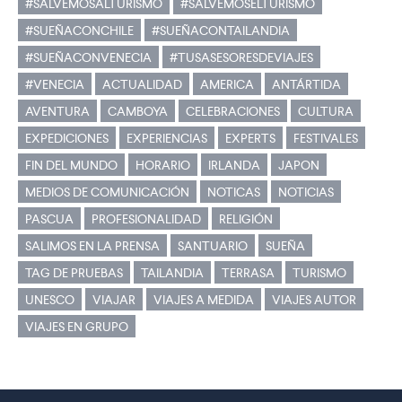
#SALVEMOSALTURISMO
#SALVEMOSELTURISMO
#SUEÑACONCHILE
#SUEÑACONTAILANDIA
#SUEÑACONVENECIA
#TUSASESORESDEVIAJES
#VENECIA
ACTUALIDAD
AMERICA
ANTÁRTIDA
AVENTURA
CAMBOYA
CELEBRACIONES
CULTURA
EXPEDICIONES
EXPERIENCIAS
EXPERTS
FESTIVALES
FIN DEL MUNDO
HORARIO
IRLANDA
JAPON
MEDIOS DE COMUNICACIÓN
NOTICAS
NOTICIAS
PASCUA
PROFESIONALIDAD
RELIGIÓN
SALIMOS EN LA PRENSA
SANTUARIO
SUEÑA
TAG DE PRUEBAS
TAILANDIA
TERRASA
TURISMO
UNESCO
VIAJAR
VIAJES A MEDIDA
VIAJES AUTOR
VIAJES EN GRUPO