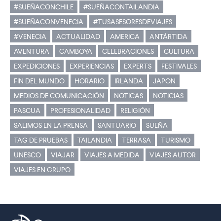
#SUEÑACONCHILE
#SUEÑACONTAILANDIA
#SUEÑACONVENECIA
#TUSASESORESDEVIAJES
#VENECIA
ACTUALIDAD
AMERICA
ANTÁRTIDA
AVENTURA
CAMBOYA
CELEBRACIONES
CULTURA
EXPEDICIONES
EXPERIENCIAS
EXPERTS
FESTIVALES
FIN DEL MUNDO
HORARIO
IRLANDA
JAPON
MEDIOS DE COMUNICACIÓN
NOTICAS
NOTICIAS
PASCUA
PROFESIONALIDAD
RELIGIÓN
SALIMOS EN LA PRENSA
SANTUARIO
SUEÑA
TAG DE PRUEBAS
TAILANDIA
TERRASA
TURISMO
UNESCO
VIAJAR
VIAJES A MEDIDA
VIAJES AUTOR
VIAJES EN GRUPO