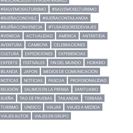
#NOCANCELESTUVIAJEATRASALO
#SALVEMOSALTURISMO
#SALVEMOSELTURISMO
#SUEÑACONCHILE
#SUEÑACONTAILANDIA
#SUEÑACONVENECIA
#TUSASESORESDEVIAJES
#VENECIA
ACTUALIDAD
AMERICA
ANTÁRTIDA
AVENTURA
CAMBOYA
CELEBRACIONES
CULTURA
EXPEDICIONES
EXPERIENCIAS
EXPERTS
FESTIVALES
FIN DEL MUNDO
HORARIO
IRLANDA
JAPON
MEDIOS DE COMUNICACIÓN
NOTICAS
NOTICIAS
PASCUA
PROFESIONALIDAD
RELIGIÓN
SALIMOS EN LA PRENSA
SANTUARIO
SUEÑA
TAG DE PRUEBAS
TAILANDIA
TERRASA
TURISMO
UNESCO
VIAJAR
VIAJES A MEDIDA
VIAJES AUTOR
VIAJES EN GRUPO