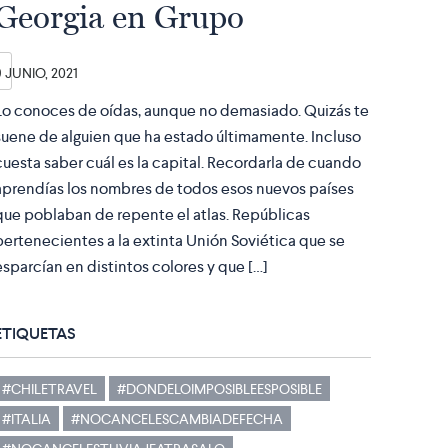
Georgia en Grupo
9 JUNIO, 2021
Lo conoces de oídas, aunque no demasiado. Quizás te
suene de alguien que ha estado últimamente. Incluso
cuesta saber cuál es la capital. Recordarla de cuando
aprendías los nombres de todos esos nuevos países
que poblaban de repente el atlas. Repúblicas
pertenecientes a la extinta Unión Soviética que se
esparcían en distintos colores y que […]
ETIQUETAS
#CHILETRAVEL
#DONDELOIMPOSIBLEESPOSIBLE
#ITALIA
#NOCANCELESCAMBIADEFECHA