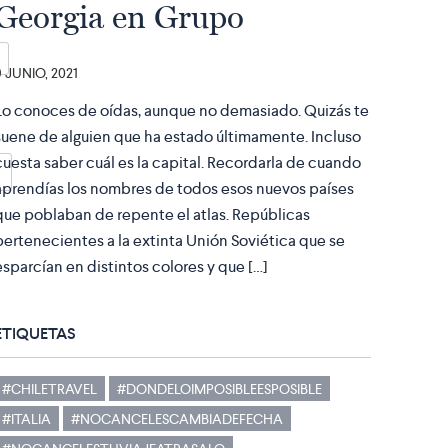
Georgia en Grupo
9 JUNIO, 2021
Lo conoces de oídas, aunque no demasiado. Quizás te
suene de alguien que ha estado últimamente. Incluso
cuesta saber cuál es la capital. Recordarla de cuando
aprendías los nombres de todos esos nuevos países
que poblaban de repente el atlas. Repúblicas
pertenecientes a la extinta Unión Soviética que se
esparcían en distintos colores y que […]
ETIQUETAS
#CHILETRAVEL
#DONDELOIMPOSIBLEESPOSIBLE
#ITALIA
#NOCANCELESCAMBIADEFECHA