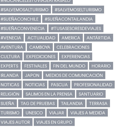
#NOCANCELESTUVIAJEATRASALO
#SALVEMOSALTURISMO
#SALVEMOSELTURISMO
#SUEÑACONCHILE
#SUEÑACONTAILANDIA
#SUEÑACONVENECIA
#TUSASESORESDEVIAJES
#VENECIA
ACTUALIDAD
AMERICA
ANTÁRTIDA
AVENTURA
CAMBOYA
CELEBRACIONES
CULTURA
EXPEDICIONES
EXPERIENCIAS
EXPERTS
FESTIVALES
FIN DEL MUNDO
HORARIO
IRLANDA
JAPON
MEDIOS DE COMUNICACIÓN
NOTICAS
NOTICIAS
PASCUA
PROFESIONALIDAD
RELIGIÓN
SALIMOS EN LA PRENSA
SANTUARIO
SUEÑA
TAG DE PRUEBAS
TAILANDIA
TERRASA
TURISMO
UNESCO
VIAJAR
VIAJES A MEDIDA
VIAJES AUTOR
VIAJES EN GRUPO