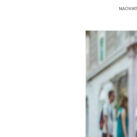
NAOVIATG