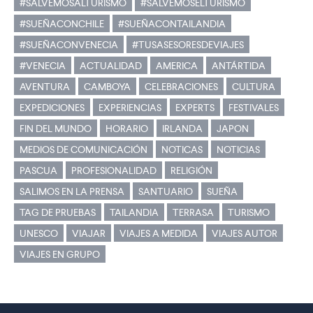
#SALVEMOSALTURISMO
#SALVEMOSELTURISMO
#SUEÑACONCHILE
#SUEÑACONTAILANDIA
#SUEÑACONVENECIA
#TUSASESORESDEVIAJES
#VENECIA
ACTUALIDAD
AMERICA
ANTÁRTIDA
AVENTURA
CAMBOYA
CELEBRACIONES
CULTURA
EXPEDICIONES
EXPERIENCIAS
EXPERTS
FESTIVALES
FIN DEL MUNDO
HORARIO
IRLANDA
JAPON
MEDIOS DE COMUNICACIÓN
NOTICAS
NOTICIAS
PASCUA
PROFESIONALIDAD
RELIGIÓN
SALIMOS EN LA PRENSA
SANTUARIO
SUEÑA
TAG DE PRUEBAS
TAILANDIA
TERRASA
TURISMO
UNESCO
VIAJAR
VIAJES A MEDIDA
VIAJES AUTOR
VIAJES EN GRUPO