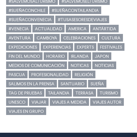
#SALVEMOSALTURISMO
#SALVEMOSELTURISMO
#SUEÑACONCHILE
#SUEÑACONTAILANDIA
#SUEÑACONVENECIA
#TUSASESORESDEVIAJES
#VENECIA
ACTUALIDAD
AMERICA
ANTÁRTIDA
AVENTURA
CAMBOYA
CELEBRACIONES
CULTURA
EXPEDICIONES
EXPERIENCIAS
EXPERTS
FESTIVALES
FIN DEL MUNDO
HORARIO
IRLANDA
JAPON
MEDIOS DE COMUNICACIÓN
NOTICAS
NOTICIAS
PASCUA
PROFESIONALIDAD
RELIGIÓN
SALIMOS EN LA PRENSA
SANTUARIO
SUEÑA
TAG DE PRUEBAS
TAILANDIA
TERRASA
TURISMO
UNESCO
VIAJAR
VIAJES A MEDIDA
VIAJES AUTOR
VIAJES EN GRUPO