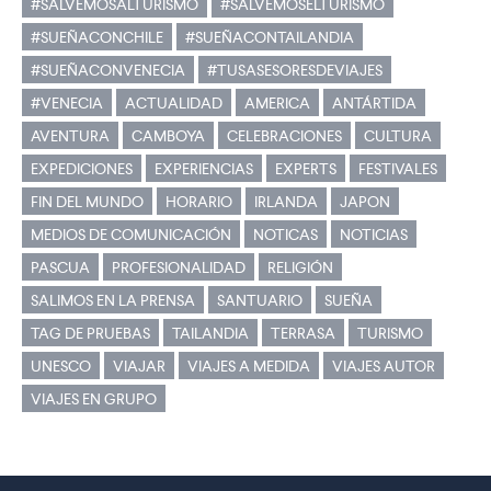
#SALVEMOSALTURISMO
#SALVEMOSELTURISMO
#SUEÑACONCHILE
#SUEÑACONTAILANDIA
#SUEÑACONVENECIA
#TUSASESORESDEVIAJES
#VENECIA
ACTUALIDAD
AMERICA
ANTÁRTIDA
AVENTURA
CAMBOYA
CELEBRACIONES
CULTURA
EXPEDICIONES
EXPERIENCIAS
EXPERTS
FESTIVALES
FIN DEL MUNDO
HORARIO
IRLANDA
JAPON
MEDIOS DE COMUNICACIÓN
NOTICAS
NOTICIAS
PASCUA
PROFESIONALIDAD
RELIGIÓN
SALIMOS EN LA PRENSA
SANTUARIO
SUEÑA
TAG DE PRUEBAS
TAILANDIA
TERRASA
TURISMO
UNESCO
VIAJAR
VIAJES A MEDIDA
VIAJES AUTOR
VIAJES EN GRUPO