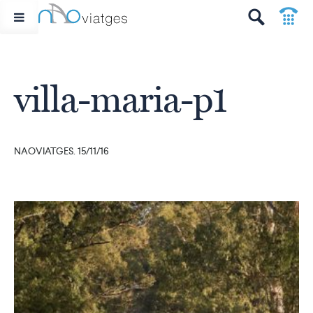
p
t
villa-maria-p1
NAOVIATGES. 15/11/16