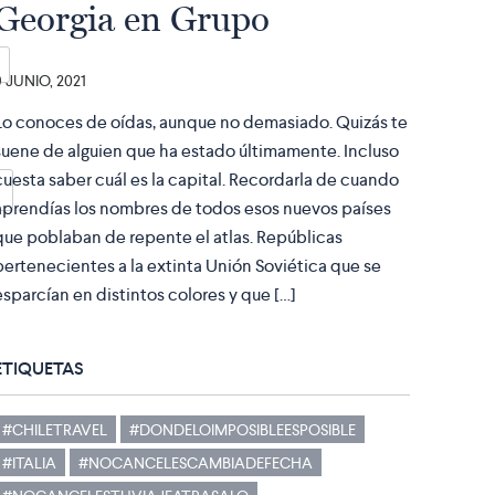
Georgia en Grupo
9 JUNIO, 2021
Lo conoces de oídas, aunque no demasiado. Quizás te
suene de alguien que ha estado últimamente. Incluso
cuesta saber cuál es la capital. Recordarla de cuando
aprendías los nombres de todos esos nuevos países
que poblaban de repente el atlas. Repúblicas
pertenecientes a la extinta Unión Soviética que se
esparcían en distintos colores y que […]
ETIQUETAS
#CHILETRAVEL
#DONDELOIMPOSIBLEESPOSIBLE
#ITALIA
#NOCANCELESCAMBIADEFECHA