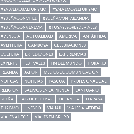
#NOCANCELESTUVIAJEATRASALO
#SALVEMOSALTURISMO
#SALVEMOSELTURISMO
#SUEÑACONCHILE
#SUEÑACONTAILANDIA
#SUEÑACONVENECIA
#TUSASESORESDEVIAJES
#VENECIA
ACTUALIDAD
AMERICA
ANTÁRTIDA
AVENTURA
CAMBOYA
CELEBRACIONES
CULTURA
EXPEDICIONES
EXPERIENCIAS
EXPERTS
FESTIVALES
FIN DEL MUNDO
HORARIO
IRLANDA
JAPON
MEDIOS DE COMUNICACIÓN
NOTICAS
NOTICIAS
PASCUA
PROFESIONALIDAD
RELIGIÓN
SALIMOS EN LA PRENSA
SANTUARIO
SUEÑA
TAG DE PRUEBAS
TAILANDIA
TERRASA
TURISMO
UNESCO
VIAJAR
VIAJES A MEDIDA
VIAJES AUTOR
VIAJES EN GRUPO