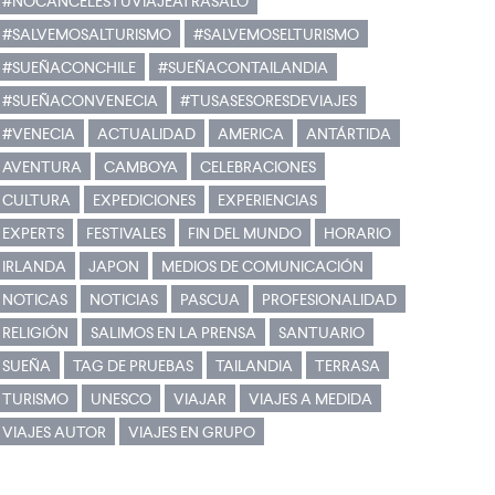
#NOCANCELESTUVIAJEATRASALO
#SALVEMOSALTURISMO
#SALVEMOSELTURISMO
#SUEÑACONCHILE
#SUEÑACONTAILANDIA
#SUEÑACONVENECIA
#TUSASESORESDEVIAJES
#VENECIA
ACTUALIDAD
AMERICA
ANTÁRTIDA
AVENTURA
CAMBOYA
CELEBRACIONES
CULTURA
EXPEDICIONES
EXPERIENCIAS
EXPERTS
FESTIVALES
FIN DEL MUNDO
HORARIO
IRLANDA
JAPON
MEDIOS DE COMUNICACIÓN
NOTICAS
NOTICIAS
PASCUA
PROFESIONALIDAD
RELIGIÓN
SALIMOS EN LA PRENSA
SANTUARIO
SUEÑA
TAG DE PRUEBAS
TAILANDIA
TERRASA
TURISMO
UNESCO
VIAJAR
VIAJES A MEDIDA
VIAJES AUTOR
VIAJES EN GRUPO