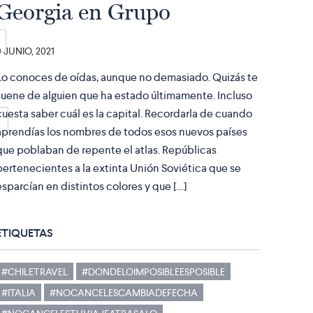
Georgia en Grupo
9 JUNIO, 2021
Lo conoces de oídas, aunque no demasiado. Quizás te
suene de alguien que ha estado últimamente. Incluso
cuesta saber cuál es la capital. Recordarla de cuando
aprendías los nombres de todos esos nuevos países
que poblaban de repente el atlas. Repúblicas
pertenecientes a la extinta Unión Soviética que se
esparcían en distintos colores y que […]
ETIQUETAS
#CHILETRAVEL
#DONDELOIMPOSIBLEESPOSIBLE
#ITALIA
#NOCANCELESCAMBIADEFECHA