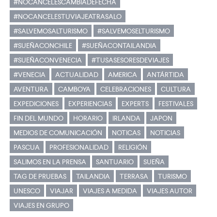
#NOCANCELESCAMBIADEFECHA
#NOCANCELESTUVIAJEATRASALO
#SALVEMOSALTURISMO
#SALVEMOSELTURISMO
#SUEÑACONCHILE
#SUEÑACONTAILANDIA
#SUEÑACONVENECIA
#TUSASESORESDEVIAJES
#VENECIA
ACTUALIDAD
AMERICA
ANTÁRTIDA
AVENTURA
CAMBOYA
CELEBRACIONES
CULTURA
EXPEDICIONES
EXPERIENCIAS
EXPERTS
FESTIVALES
FIN DEL MUNDO
HORARIO
IRLANDA
JAPON
MEDIOS DE COMUNICACIÓN
NOTICAS
NOTICIAS
PASCUA
PROFESIONALIDAD
RELIGIÓN
SALIMOS EN LA PRENSA
SANTUARIO
SUEÑA
TAG DE PRUEBAS
TAILANDIA
TERRASA
TURISMO
UNESCO
VIAJAR
VIAJES A MEDIDA
VIAJES AUTOR
VIAJES EN GRUPO