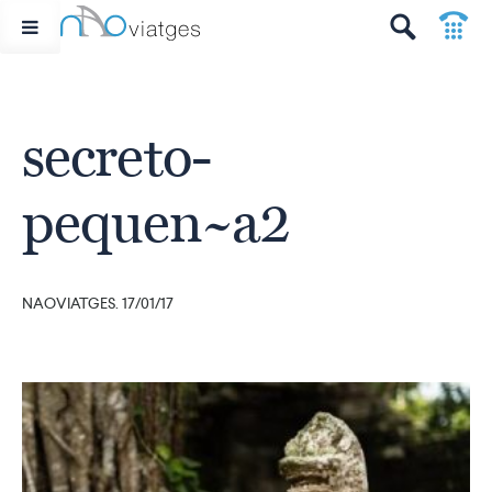
p
t
secreto-
pequen~a2
NAOVIATGES. 17/01/17