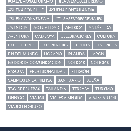
#SALVEMOSALTURISMO
#SALVEMOSELTURISMO
#SUEÑACONCHILE
#SUEÑACONTAILANDIA
#SUEÑACONVENECIA
#TUSASESORESDEVIAJES
#VENECIA
ACTUALIDAD
AMERICA
ANTÁRTIDA
AVENTURA
CAMBOYA
CELEBRACIONES
CULTURA
EXPEDICIONES
EXPERIENCIAS
EXPERTS
FESTIVALES
FIN DEL MUNDO
HORARIO
IRLANDA
JAPON
MEDIOS DE COMUNICACIÓN
NOTICAS
NOTICIAS
PASCUA
PROFESIONALIDAD
RELIGIÓN
SALIMOS EN LA PRENSA
SANTUARIO
SUEÑA
TAG DE PRUEBAS
TAILANDIA
TERRASA
TURISMO
UNESCO
VIAJAR
VIAJES A MEDIDA
VIAJES AUTOR
VIAJES EN GRUPO