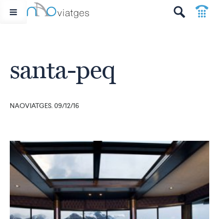
p
t
santa-peq
NAOVIATGES. 09/12/16