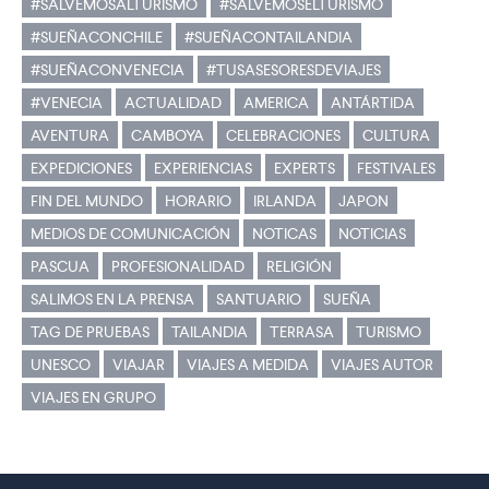
#SALVEMOSALTURISMO
#SALVEMOSELTURISMO
#SUEÑACONCHILE
#SUEÑACONTAILANDIA
#SUEÑACONVENECIA
#TUSASESORESDEVIAJES
#VENECIA
ACTUALIDAD
AMERICA
ANTÁRTIDA
AVENTURA
CAMBOYA
CELEBRACIONES
CULTURA
EXPEDICIONES
EXPERIENCIAS
EXPERTS
FESTIVALES
FIN DEL MUNDO
HORARIO
IRLANDA
JAPON
MEDIOS DE COMUNICACIÓN
NOTICAS
NOTICIAS
PASCUA
PROFESIONALIDAD
RELIGIÓN
SALIMOS EN LA PRENSA
SANTUARIO
SUEÑA
TAG DE PRUEBAS
TAILANDIA
TERRASA
TURISMO
UNESCO
VIAJAR
VIAJES A MEDIDA
VIAJES AUTOR
VIAJES EN GRUPO